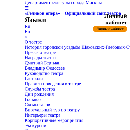
Департамент культуры города Москвы
☰
«Геликон-опера» – Официальный сайт театра
Личный
Языки
кабинет
Ru
Личный кабинет
En
×
О театре
История городской усадьбы Шаховских-Глебовых-
Пресса о театре
Награды театра
Дмитрий Бертман
Владимир Федосеев
Руководство театра
Гастроли
Правила поведения в театре
Службы театра
Дни рождения
Госзаказ
Схемы залов
Виртуальный тур по театру
Интерьеры театра
Корпоративные мероприятия
Экскурсии