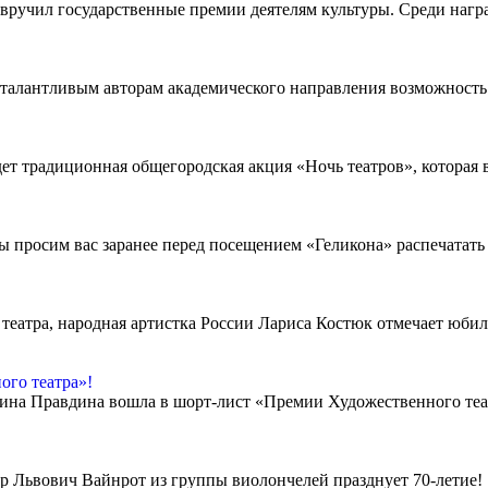
вручил государственные премии деятелям культуры. Среди нагр
 талантливым авторам академического направления возможность з
т традиционная общегородская акция «Ночь театров», которая в 
 просим вас заранее перед посещением «Геликона» распечатать 
 театра, народная артистка России Лариса Костюк отмечает юб
ого театра»!
ина Правдина вошла в шорт-лист «Премии Художественного теа
др Львович Вайнрот из группы виолончелей празднует 70-летие!