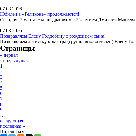
07.03.2026
Юбилеи в «Геликоне» продолжаются!
Сегодня, 7 марта, мы поздравляем с 75-летием Дмитрия Макеева,
07.03.2026
Поздравляем Елену Голдобину с рождением сына!
Поздравляем артистку оркестра (группа виолончелей) Елену Го
Страницы
« первая
‹ предыдущая
1
2
3
4
5
6
7
8
9
…
следующая ›
последняя »
Поделиться