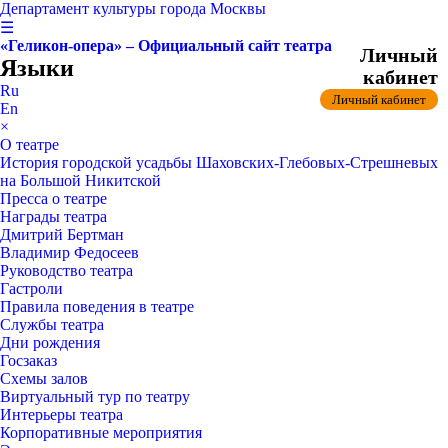
Департамент культуры города Москвы
☰
«Геликон-опера» – Официальный сайт театра
Личный
Языки
кабинет
Ru
Личный кабинет
En
×
О театре
История городской усадьбы Шаховских-Глебовых-Стрешневых
на Большой Никитской
Пресса о театре
Награды театра
Дмитрий Бертман
Владимир Федосеев
Руководство театра
Гастроли
Правила поведения в театре
Службы театра
Дни рождения
Госзаказ
Схемы залов
Виртуальный тур по театру
Интерьеры театра
Корпоративные мероприятия