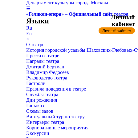
Департамент культуры города Москвы
☰
«Геликон-опера» – Официальный сайт театра
Личный
Языки
кабинет
Ru
Личный кабинет
En
×
О театре
История городской усадьбы Шаховских-Глебовых-
Пресса о театре
Награды театра
Дмитрий Бертман
Владимир Федосеев
Руководство театра
Гастроли
Правила поведения в театре
Службы театра
Дни рождения
Госзаказ
Схемы залов
Виртуальный тур по театру
Интерьеры театра
Корпоративные мероприятия
Экскурсии