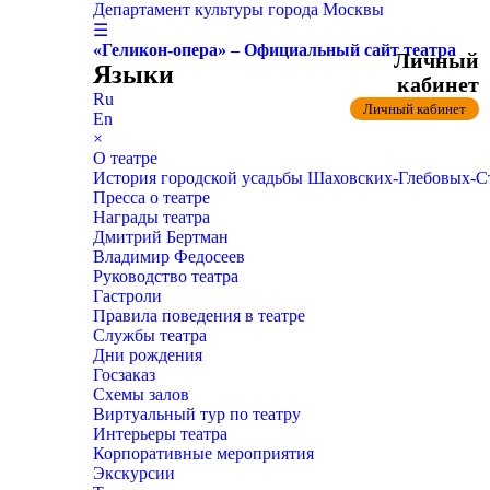
Департамент культуры города Москвы
☰
«Геликон-опера» – Официальный сайт театра
Личный
Языки
кабинет
Ru
Личный кабинет
En
×
О театре
История городской усадьбы Шаховских-Глебовых-
Пресса о театре
Награды театра
Дмитрий Бертман
Владимир Федосеев
Руководство театра
Гастроли
Правила поведения в театре
Службы театра
Дни рождения
Госзаказ
Схемы залов
Виртуальный тур по театру
Интерьеры театра
Корпоративные мероприятия
Экскурсии