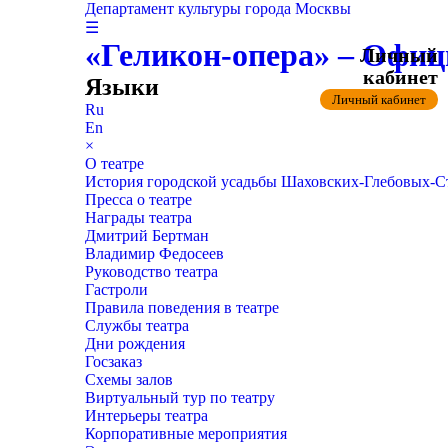
Департамент культуры города Москвы
☰
«Геликон-опера» – Офиц
Личный
кабинет
Языки
Личный кабинет
Ru
En
×
О театре
История городской усадьбы Шаховских-Глебовых-
Пресса о театре
Награды театра
Дмитрий Бертман
Владимир Федосеев
Руководство театра
Гастроли
Правила поведения в театре
Службы театра
Дни рождения
Госзаказ
Схемы залов
Виртуальный тур по театру
Интерьеры театра
Корпоративные мероприятия