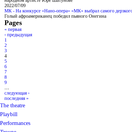
народном артисте Юре Шатунове
2022/07/09
МК - На конкурсе «Нано-опера» «МК» выбрал самого дерзког
Голый афроамериканец победил пьяного Онегина
Pages
« первая
‹ предыдущая
1
2
3
4
5
6
7
8
9
…
следующая ›
последняя »
The theatre
Playbill
Performances
Troupe