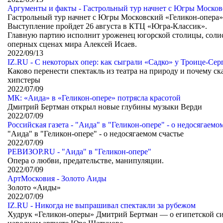
Аргументы и факты - Гастрольный тур начнет с Югры Москов
Гастрольный тур начнет с Югры Московский «Геликон-опера»
Выступление пройдет 26 августа в КТЦ «Югра-Классик».
Главную партию исполнит уроженец югорской столицы, солис
оперных сценах мира Алексей Исаев.
2022/09/13
IZ.RU - С некоторых опер: как сыграли «Садко» у Троице-Се
Каково перенести спектакль из театра на природу и почему ск
хипстеры
2022/07/09
МК: «Аида» в «Геликон-опере» потрясла красотой
Дмитрий Бертман открыл новые глубины музыки Верди
2022/07/09
Российская газета - "Аида" в "Геликон-опере" - о недосягаемо
"Аида" в "Геликон-опере" - о недосягаемом счастье
2022/07/09
РЕВИЗОР.RU - "Аида" в "Геликон-опере"
Опера о любви, предательстве, манипуляции.
2022/07/09
АртМосковия - Золото Аиды
Золото «Аиды»
2022/07/09
IZ.RU - Никогда не выпрашивал спектакли за рубежом
Худрук «Геликон-оперы» Дмитрий Бертман — о египетской си