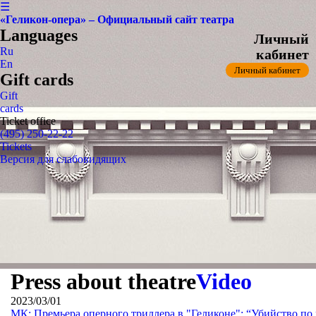
☰
«Геликон-опера» – Официальный сайт театра
Languages
Личный
Ru
кабинет
En
Личный кабинет
Gift cards
Gift
cards
Ticket office
(495) 250-22-22
Tickets
Версия для слабовидящих
Press about theatre
Video
2023/03/01
МК: Премьера оперного триллера в "Геликоне": “Убийство п