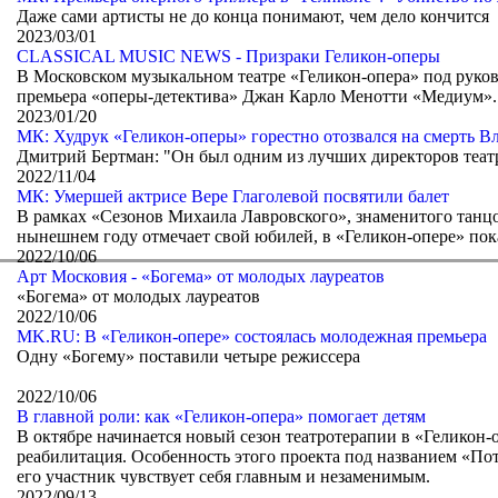
Даже сами артисты не до конца понимают, чем дело кончится
2023/03/01
СLASSICAL MUSIC NEWS - Призраки Геликон-оперы
В Московском музыкальном театре «Геликон-опера» под руко
премьера «оперы-детектива» Джан Карло Менотти «Медиум».
2023/01/20
МК: Худрук «Геликон-оперы» горестно отозвался на смерть В
Дмитрий Бертман: "Он был одним из лучших директоров теа
2022/11/04
МК: Умершей актрисе Вере Глаголевой посвятили балет
В рамках «Сезонов Михаила Лавровского», знаменитого танцо
нынешнем году отмечает свой юбилей, в «Геликон-опере» пока
2022/10/06
Арт Московия - «Богема» от молодых лауреатов
«Богема» от молодых лауреатов
2022/10/06
MK.RU: В «Геликон-опере» состоялась молодежная премьера
Одну «Богему» поставили четыре режиссера
2022/10/06
В главной роли: как «Геликон-опера» помогает детям
В октябре начинается новый сезон театротерапии в «Геликон-
реабилитация. Особенность этого проекта под названием «По
его участник чувствует себя главным и незаменимым.
2022/09/13