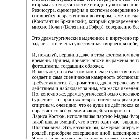
вторым актом десятилетие и видно у кого всё проп
Режиссура, сценография и костюмы совершенно н
спившейся неврастенички во втором, заметно сда
(Константин Бржинский), который одновременно с 
миссис Нолан (Валентина Гофер), совершенно бе
Это драматургически выделенное и виртуозно п
задачи – это очень существенная творческая побе
И, пожалуй, вершина даже в этом костюмном вел
времени. Причём, приметы эпохи выражены не то
фотоштампы тогдашних обложек.
И здесь же, во всём этом комплексе существенну
создаёт и сама сценическая камерность обстановк
требует акцента. И, кроме того, древнегреческая
действием и наблюдает за ним, эта маска измене
Но, конечно же, драматургической осью спектакл
бурление – от простых неврастенических реакций
спиртным, очевидно, что её душе не даёт покоя к
нарастает со всё увеличивающейся скоростью.
Лариса Костюк, исполнявшая партию Мадам Флоры 
такой шквал эмоций, что в этот один час "экра
Шостаковича. Эта, казалось бы, камерная опера, 
роялей, приобрела совершенно иной, шекспировс
Я могу лишь позавидовать тем зрителям, которым 