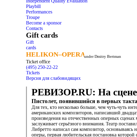
Independent Quality Evaluation
Playbill
Performances
Troupe
Become a sponsor
Contacts
Gift cards
Gift
cards
HELIKON–OPERA
HELIKON–OPERA
under Dmitry Bertman
Ticket office
(495) 250-22-22
Tickets
Версия для слабовидящих
РЕВИЗОР.RU: На сцене
Пистолет, появившийся в первых такта
Для тех, кто несколько больше, чем чуть-чуть ин
американских композиторов, написавший двадцать
произведения на отечественных оперных сценах м
заслуживает серьёзного внимания. Театр постави
Либретто написал сам композитор, основываясь на
оперы, первая любительская постановка которой 