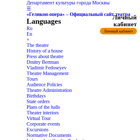
Департамент культуры города Москвы
☰
«Геликон-опера» – Официальный сайт театра
Личный
Languages
кабинет
Ru
Личный кабинет
En
×
The theatre
History of a house
Press about theatre
Dmitry Bertman
Vladimir Fedoseyev
Theatre Management
Tours
Audience Policies
Theatre Administration
Birthdays
State orders
Plans of the halls
Theater interiors
Virtual Tour
Corporate events
Excursions
Normative Documents