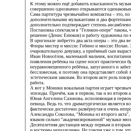
К этому можно ещё добавить изысканность музыка
совершенно однозначно открываются одинаковы
Сама партитура чрезвычайно компактна – это, по
дополнительными музыкантами и два фортепиано. 
дополнительно подтверждает степень ансамблево
Постановка спектакля в "Геликон-опере" такова,
решение (Денис Енюков) и работу художника по 
В оригинале либретто два акта оперы – это два 
Флоры мистер и миссис Гобино и миссис Нолан. Зд
очаровательную девушку, а приёмный сын выраста
Иван Новосёлов, маленький мальчик, воспитанник 
появления ребёнка на сцене носит практически б
неуравновешенного ребёнка, запуганного и забит
бессловесная, и поэтому она представляет собой
эстетическим законам. Во втором акте роль повз
работа.
А вот у Моники вокальная партия играет чрезвыч
эпизоды. Причём, как в первом, так и во втором
Юная Ангелина Сазонова, исполняющая в первом а
певица. Ведь то, что драматургически является 
фактически достаточно развёрнутая и очень непро
Александра Соколова, "Моника из второго акта",
языком сильно "академизированной" музыки мюз
Десятилетняя дистанция между первым и вторым 
и костюмы неразделимы. Не говоря уже о том, что