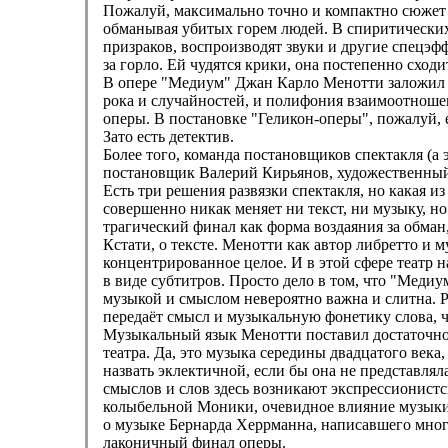
Пожалуй, максимально точно и компактно сюжет 
обманывая убитых горем людей. В спиритических
призраков, воспроизводят звуки и другие спецэфф
за горло. Ей чудятся крики, она постепенно сходи
В опере "Медиум" Джан Карло Менотти заложил б
рока и случайностей, и полифония взаимоотноше
оперы. В постановке "Геликон-оперы", пожалуй, е
Зато есть детектив.
Более того, команда постановщиков спектакля (
постановщик Валерий Кирьянов, художественный
Есть три решения развязки спектакля, но какая и
совершенно никак меняет ни текст, ни музыку, 
трагический финал как форма воздаяния за обман
Кстати, о тексте. Менотти как автор либретто и
концентрированное целое. И в этой сфере театр н
в виде субтитров. Просто дело в том, что "Меди
музыкой и смыслом невероятно важна и слитна. Р
передаёт смысл и музыкальную фонетику слова, 
Музыкальный язык Менотти поставил достаточно
театра. Да, это музыка середины двадцатого век
назвать эклектичной, если бы она не представля
смыслов и слов здесь возникают экспрессионист
колыбельной Моники, очевидное влияние музыки
о музыке Бернарда Херрманна, написавшего мно
лаконичный финал оперы.