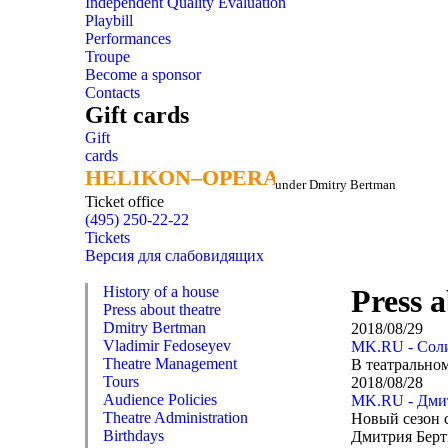
Independent Quality Evaluation
Playbill
Performances
Troupe
Become a sponsor
Contacts
Gift cards
Gift
cards
HELIKON–OPERA
HELIKON–OPERA
under Dmitry Bertman
Ticket office
(495) 250-22-22
Tickets
Версия для слабовидящих
History of a house
Press a
Press about theatre
Dmitry Bertman
2018/08/29
Vladimir Fedoseyev
MK.RU - Соли
Theatre Management
В театрально
Tours
2018/08/28
Audience Policies
MK.RU - Дмит
Theatre Administration
Новый сезон 
Birthdays
Дмитрия Берт