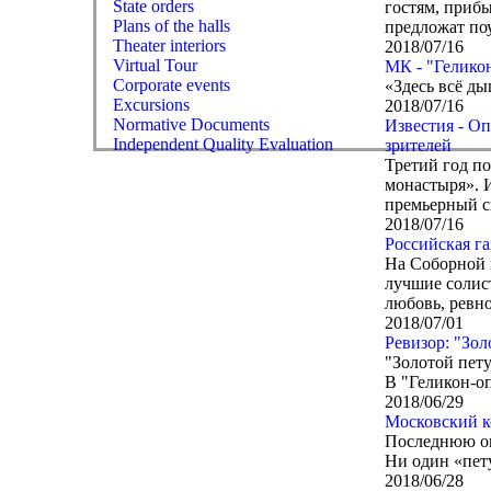
State orders
гостям, прибы
Plans of the halls
предложат поу
Theater interiors
2018/07/16
Virtual Tour
МК - "Гелико
Corporate events
«Здесь всё д
Excursions
2018/07/16
Normative Documents
Известия - О
Independent Quality Evaluation
зрителей
Третий год п
монастыря». 
премьерный с
2018/07/16
Российская г
На Соборной 
лучшие солис
любовь, ревно
2018/07/01
Ревизор: "Зол
"Золотой пет
В "Геликон-о
2018/06/29
Московский к
Последнюю оп
Ни один «пет
2018/06/28