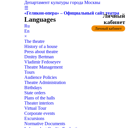
Департамент культуры города Москвы
☰
«Геликон-опера» – Официальный сайт театра
Личный
Languages
кабинет
Ru
Личный кабинет
En
×
The theatre
History of a house
Press about theatre
Dmitry Bertman
Vladimir Fedoseyev
Theatre Management
Tours
Audience Policies
Theatre Administration
Birthdays
State orders
Plans of the halls
Theater interiors
Virtual Tour
Corporate events
Excursions
Normative Documents