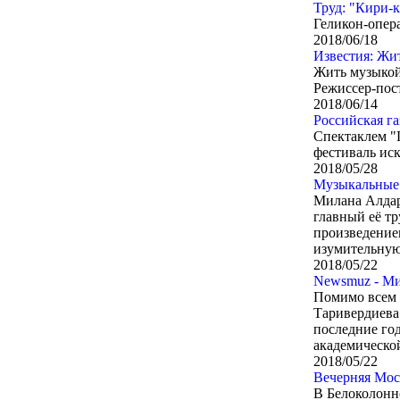
Труд: "Кири-
Геликон-опера
2018/06/18
Известия: Жи
Жить музыко
Режиссер-пос
2018/06/14
Российская г
Спектаклем "
фестиваль иск
2018/05/28
Музыкальные 
Милана Алдаро
главный её тр
произведение
изумительную
2018/05/22
Newsmuz - Ми
Помимо всем 
Таривердиева
последние го
академической
2018/05/22
Вечерняя Мос
В Белоколонн