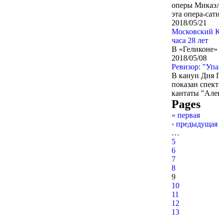
оперы Микаэл
эта опера-сат
2018/05/21
Московский К
часа 28 лет
В «Геликоне»
2018/05/08
Ревизор: "Уп
В канун Дня 
показан спек
кантаты "Але
Pages
« первая
‹ предыдущая
…
5
6
7
8
9
10
11
12
13