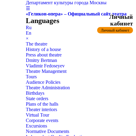
Департамент культуры города Москвы
☰
«Геликон-опера» – Официальный сайт театра
Личный
Languages
кабинет
Ru
Личный кабинет
En
×
The theatre
History of a house
Press about theatre
Dmitry Bertman
Vladimir Fedoseyev
Theatre Management
Tours
Audience Policies
Theatre Administration
Birthdays
State orders
Plans of the halls
Theater interiors
Virtual Tour
Corporate events
Excursions
Normative Documents