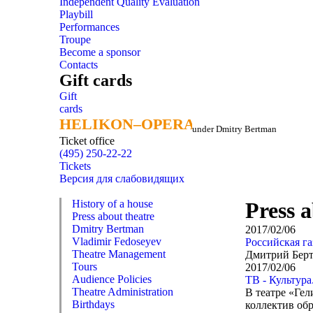
Independent Quality Evaluation
Playbill
Performances
Troupe
Become a sponsor
Contacts
Gift cards
Gift
cards
HELIKON–OPERA
HELIKON–OPERA
under Dmitry Bertman
Ticket office
(495) 250-22-22
Tickets
Версия для слабовидящих
History of a house
Press a
Press about theatre
Dmitry Bertman
2017/02/06
Vladimir Fedoseyev
Российская га
Theatre Management
Дмитрий Берт
Tours
2017/02/06
Audience Policies
ТВ - Культура
Theatre Administration
В театре «Ге
Birthdays
коллектив обр