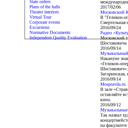
State orders
международны
Plans of the halls
2017/02/06
Theater interiors
Московский К
Virtual Tour
В "Геликон-о
Corporate events
Смертельная 
Excursions
2016/09/24
Normative Documents
Радио «Культ
Independent Quality Evaluation
Московский т
Шостаковича 
2016/09/14
Музыкальны
Накануне знак
«Геликон-опе
Шостакович».
Загоринская,
2016/09/14
Mospravda.
В зале «Страв
оставляйте вс
кино.
2016/09/12
Музыкальные 
Так назвал х
концертмейст
на факультет