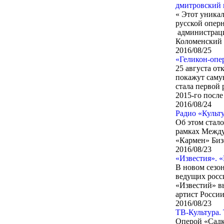
дмитровский 
« Этот уникал
русской опер
администраци
Коломенский
2016/08/25
«Геликон-опер
25 августа от
покажут саму
стала первой 
2015-го после
2016/08/24
Радио «Культу
Об этом стало
рамках Между
«Кармен» Биз
2016/08/23
«Известия». 
В новом сезон
ведущих росс
«Известий» в
артист Росси
2016/08/23
ТВ-Культура. 
Оперой «Садко