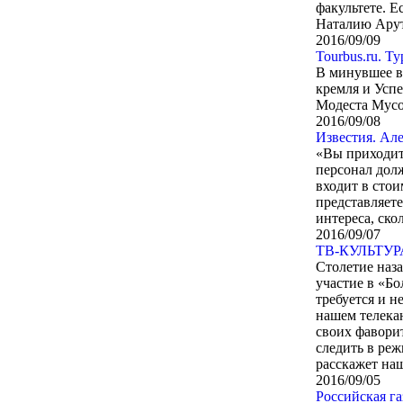
факультете. Е
Наталию Ару
2016/09/09
Tourbus.ru. Т
В минувшее в
кремля и Усп
Модеста Мусо
2016/09/08
Известия. Але
«Вы приходите
персонал долж
входит в сто
представляете
интереса, ско
2016/09/07
​ТВ-КУЛЬТУРА
Столетие наза
участие в «Бо
требуется и 
нашем телекан
своих фавори
следить в реж
расскажет на
2016/09/05
Российская га