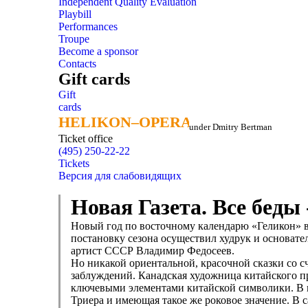
Independent Quality Evaluation
Playbill
Performances
Troupe
Become a sponsor
Contacts
Gift cards
Gift
cards
HELIKON–OPERA
HELIKON–OPERA
under Dmitry Bertman
Ticket office
(495) 250-22-22
Tickets
Версия для слабовидящих
Новая Газета. Все беды 
Новый год по восточному календарю «Геликон» в
постановку сезона осуществил худрук и основат
артист СССР Владимир Федосеев.
Но никакой ориентальной, красочной сказки со с
заблуждений. Канадская художница китайского п
ключевыми элементами китайской символики. В 
Триера и имеющая такое же роковое значение. В 