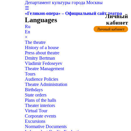
Департамент культуры города Москвы
☰
«Геликон-опера» – Официальный сайт театра
Личный
Languages
кабинет
Ru
Личный кабинет
En
×
The theatre
History of a house
Press about theatre
Dmitry Bertman
Vladimir Fedoseyev
Theatre Management
Tours
Audience Policies
Theatre Administration
Birthdays
State orders
Plans of the halls
Theater interiors
Virtual Tour
Corporate events
Excursions
Normative Documents