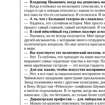
— Владимир Иванович, когда вы решились пос
— Когда я побывал на нескольких спектаклях, и 
создал и где к певцам относятся с каким-то осо
все-таки на что-то соглашаться. Я согласился. И н
— А то, что с Большим театром не сложилось т
— Надеюсь, это случайная история. Мне просто н
процесс самый главный, самый интересный. Я тог
— В свой юбилейный год
(летом маэстро испо
— Пытаюсь, но не всегда получается. Мне придетс
друзей-музыкантов, с которыми много сотрудничал
политических вопросов. Но мне хочется пригласи
в мире.
— Вы чувствуете тот политический негатив, ч
— Нет. Та публика, что приходит на наши выступ
выражают самые сердечные чувства и восторг. По
меня зарубежные гастроли — ​это всегда гордость
— Для вас важно, чтобы искусство восприним
— Нет, я все-таки за национальное восприятие и
Чайковского западными оркестрами проскальзывае
Запад познакомил меня с другими культурами, дов
в Вену. Играл там «Рейнскую» симфонию Шумана 
и многое подсказывали. В то время, когда мы жил
написано: «Да, это Бетховен, но только более глу
— Дирижерская профессия — ​для либералов и
— Можно по-разному повелевать тиграми в клетке