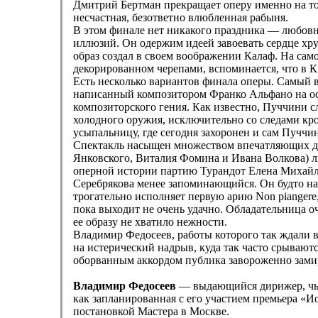
Дмитрий Бертман прекращает оперу именно на том
несчастная, безответно влюбленная рабыня.
В этом финале нет никакого праздника — любовн
иллюзий. Он одержим идеей завоевать сердце хру
образ создал в своем воображении Калаф. На само
декорированном черепами, вспоминается, что в К
Есть несколько вариантов финала оперы. Самый 
написанный композитором Франко Альфано на ос
композиторского гения. Как известно, Пуччини с
холодного оружия, исключительно со следами кро
усыпальницу, где сегодня захоронен и сам Пуччин
Спектакль насыщен множеством впечатляющих дет
Янковского, Виталия Фомина и Ивана Волкова) ли
оперной истории партию Турандот Елена Михайле
Серебрякова менее запоминающийся. Он будто нар
трогательно исполняет первую арию Non piangere
пока выходит не очень удачно. Обладательница о
ее образу не хватило нежности.
Владимир Федосеев, работы которого так ждали 
на истерический надрыв, куда так часто срывают
оборванным аккордом публика завороженно зами
Владимир Федосеев
— ​выдающийся дирижер, чь
как запланированная с его участием премьера «И
постановкой Мастера в Москве.