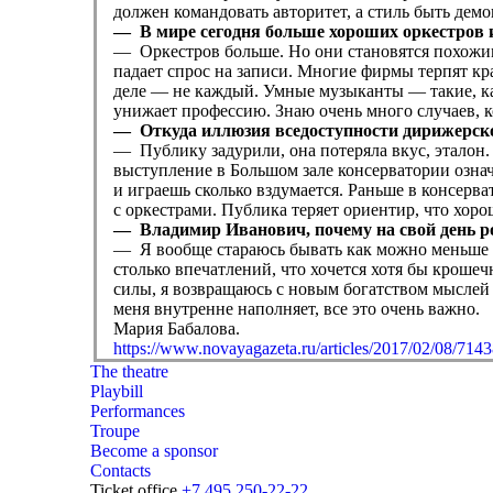
должен командовать авторитет, а стиль быть демо
— В мире сегодня больше хороших оркестров
— Оркестров больше. Но они становятся похожими 
падает спрос на записи. Многие фирмы терпят кр
деле — ​не каждый. Умные музыканты — ​такие, ка
унижает профессию. Знаю очень много случаев, 
— Откуда иллюзия вседоступности дирижерск
— Публику задурили, она потеряла вкус, эталон. 
выступление в Большом зале консерватории озна
и играешь сколько вздумается. Раньше в консерв
с оркестрами. Публика теряет ориентир, что хоро
— Владимир Иванович, почему на свой день ро
— Я вообще стараюсь бывать как можно меньше н
столько впечатлений, что хочется хотя бы кроше
силы, я возвращаюсь с новым богатством мыслей 
меня внутренне наполняет, все это очень важно.
Мария Бабалова.
https://www.novayagazeta.ru/articles/2017/02/08/7143
The theatre
Playbill
Performances
Troupe
Become a sponsor
Contacts
Ticket office
+7 495 250-22-22