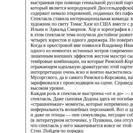
выстраивая при помощи гениальной русской пар
который является копродукцией Дюссельдорфской 
содержит немало откровений, поданных без пафоса
Спектакль ставила интернациональная команда: 
художник по свету Томас Хазе из США вместе с 
Ильин и Эдвальд Смирнов. Хор и хореография в э
в этом спектакле тема получила достойное разви
четырех хористов и одного дирижера. Но повери
Когда в оркестровой яме появился Владимир Ива
одного из немногих истинных мэтров современног
лишенным внешних эффектов жестом маэстро сыг
тембровые комбинации, на которые Римский-Корса
отражающем идеальную драматургию этой партитур
интерпретации очень ясно и внятно высветились
Мусоргского, да и самого Римского-Корсакова, н
зарифмовался с происходящим на сцене. Справедл
высоком уровне.
Каждая роль в спектакле выстроена «от и до» — 
спектакль. Даже сыновья Додона здесь не погибаю
«страшненькие» моменты, которые непременно дол
инфернальность волшебных персонажей. Вот и зд
и даже не птицы — они симуклякры, несущие собл
(в литературном источнике, у Пушкина, она отсу
что спектакль у него заканчивается вовсе не это
Стоп. Пойдем по порядку.