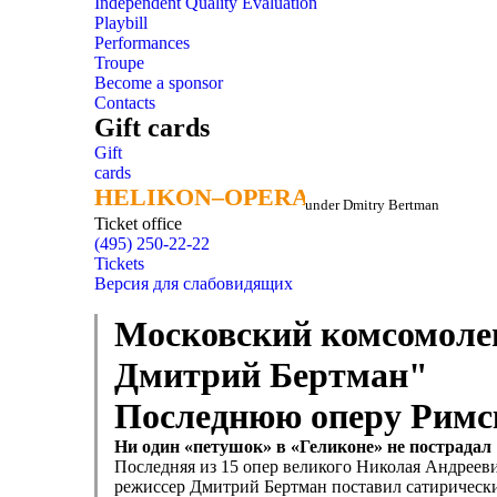
Independent Quality Evaluation
Playbill
Performances
Troupe
Become a sponsor
Contacts
Gift cards
Gift
cards
HELIKON–OPERA
HELIKON–OPERA
under Dmitry Bertman
Ticket office
(495) 250-22-22
Tickets
Версия для слабовидящих
Московский комсомоле
Дмитрий Бертман"
Последнюю оперу Римс
Ни один «петушок» в «Геликоне» не пострадал
Последняя из 15 опер великого Николая Андреевич
режиссер Дмитрий Бертман поставил сатирически