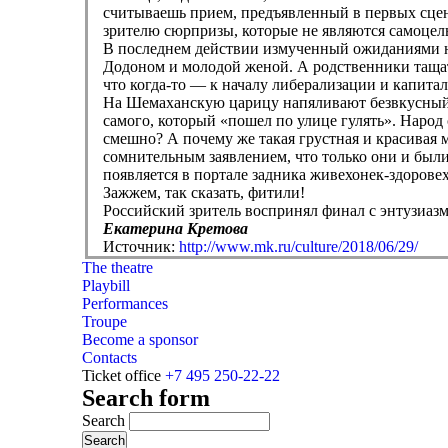
считываешь прием, предъявленный в первых сцен
зрителю сюрпризы, которые не являются самоцель
В последнем действии измученный ожиданиями нар
Додоном и молодой женой. А родственники тащат 
что когда-то — к началу либерализации и капита
На Шемаханскую царицу напяливают безвкусный з
самого, который «пошел по улице гулять». Народ
смешно? А почему же такая грустная и красивая 
сомнительным заявлением, что только они и были
появляется в портале задника живехонек-здорове
Зажжем, так сказать, фитили!
Российский зритель воспринял финал с энтузиазмо
Екатерина Кретова
Источник:
http://www.mk.ru/culture/2018/06/29/
The theatre
Playbill
Performances
Troupe
Become a sponsor
Contacts
Ticket office
+7 495 250-22-22
Search form
Search