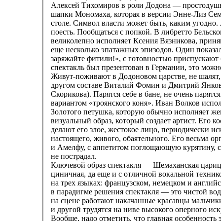
Алексей Тихомиров в роли Додона — простодушн
шапки Мономаха, которая в версии Энне-Лиз Сем
столе. Символ власти может быть, каким угодно.
поесть. Пообщаться с попкой. В либретто Бельск
великолепно исполняет Ксения Вязникова, приняв
еще несколько эпатажных эпизодов. Один показа
заряжайте фитили!», с готовностью приспускают
спектакль был презентован в Германии, это можно
Живут-поживают в Додоновом царстве, не шалят,
другом составе Виталий Фомин и Дмитрий Янков
Скорикова). Парятся себе в бане, не очень парят
вариантом «троянского коня». Иван Волков испо
Золотого петушка, которую обычно исполняет жен
визуальный образ, который создает артист. Его 
делают его злое, жестокое лицо, периодически 
настоящего, живого, обаятельного. Его весьма о
и Амелфу, с аппетитом поглощающую курятину, ст
не пострадал.
Ключевой образ спектакля — Шемаханская царица.
циничная, да еще и с отличной вокальной техник
на трех языках: французском, немецком и английс
в парадигме решения спектакля — это чистой вод
на сцене работают накачанные красавцы мальчики
и другой трудятся на ниве высокого оперного иск
Вообще, надо отметить, что главная особенность