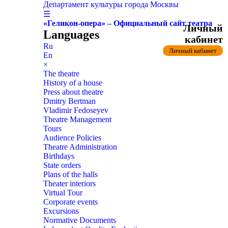
Департамент культуры города Москвы
☰
«Геликон-опера» – Официальный сайт театра
Личный
Languages
кабинет
Ru
Личный кабинет
En
×
The theatre
History of a house
Press about theatre
Dmitry Bertman
Vladimir Fedoseyev
Theatre Management
Tours
Audience Policies
Theatre Administration
Birthdays
State orders
Plans of the halls
Theater interiors
Virtual Tour
Corporate events
Excursions
Normative Documents