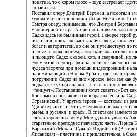
понятны, то с хором плохо – звук застревает где-
справиться.
Поставил оперу Дмитрий Бертман, а помогали е
художники-постановщики Игорь Нежный и Татьян
Смотря оперу, понимаешь, что Дмитрий Бертман 
машинерией театра. А при постановке какой оперы
Садко здесь не былинный герой, а скорее герой р
постоянно прикладывается к бутылке, а когда его 
богат и авторитетен, во сне он путешествует по 
пленяет своим пением, а морские властители хот
и пьющего Садко к своей, хоть и сварливой, но л
Элементов сценографии на сцене не так много: ко
чудеса творятся при помощи видеопроекций на за
напоминающий о Новом Арбате, где “квартировал
погружении Садко на дно морское, весь зал как б
лодка тоже уходит на дно – в окнах стен появляе
«танцует». Постановщики хотят сказать: «Вот как
Костюмы в спектакле разнообразны: если на Садко
Стравинский. У других героев — костюмы из раз
Удивительно и то, что у «Геликон-оперы» нет ба
рыбы, и русалки, и крабы. В спектакле задейство
состав хорош по-своему. Мне удалось увидеть Але
старательно преподнес певческую часть. Лариса 
Варяжский (Михаил Гужов), Индийский (Василий
Лисанская) – пластична и привлекательна, а Оке