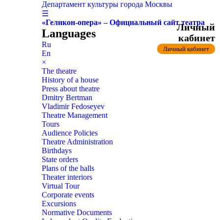
Департамент культуры города Москвы
☰
«Геликон-опера» – Официальный сайт театра
Личный
Languages
кабинет
Ru
Личный кабинет
En
×
The theatre
History of a house
Press about theatre
Dmitry Bertman
Vladimir Fedoseyev
Theatre Management
Tours
Audience Policies
Theatre Administration
Birthdays
State orders
Plans of the halls
Theater interiors
Virtual Tour
Corporate events
Excursions
Normative Documents