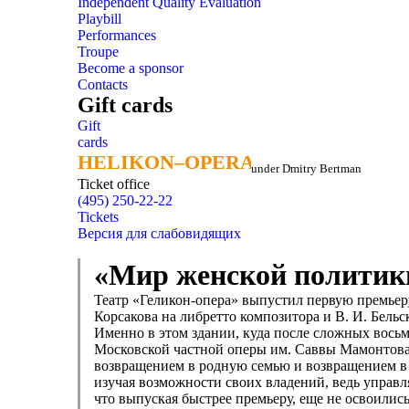
Independent Quality Evaluation
Playbill
Performances
Troupe
Become a sponsor
Contacts
Gift cards
Gift
cards
HELIKON–OPERA
HELIKON–OPERA
under Dmitry Bertman
Ticket office
(495) 250-22-22
Tickets
Версия для слабовидящих
«Мир женской политики
Театр «Геликон-опера» выпустил первую премьер
Корсакова на либретто композитора и В. И. Бель
Именно в этом здании, куда после сложных восьм
Московской частной оперы им. Саввы Мамонтова.
возвращением в родную семью и возвращением в р
изучая возможности своих владений, ведь управлят
что выпуская быстрее премьеру, еще не освоились 