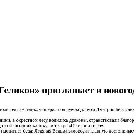
«Геликон» приглашает в новог
ый театр «Геликон-опера» под руководством Дмитрия Бертмана 
ники, в окрестном лесу водились драконы, странствовали благо
ни новогодних каникул в театре «Геликон-опера».
 настигнет беда: Ледяная Ведьма заморозит главную достоприм