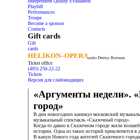
Independent Quality Evaluation
Playbill
Performances
Troupe
Become a sponsor
Contacts
Gift cards
Gift
cards
HELIKON–OPERA
HELIKON–OPERA
under Dmitry Bertman
Ticket office
(495) 250-22-22
Tickets
Версия для слабовидящих
«Аргументы недели». 
город»
В дни новогодних каникул московский музыкальн
музыкальный спектакль «Сказочный город».
Когда-то давно в Сказочном городе жили волшеб
истории. Одна из таких историй приключится в д
В канун Нового года жителей Сказочного города