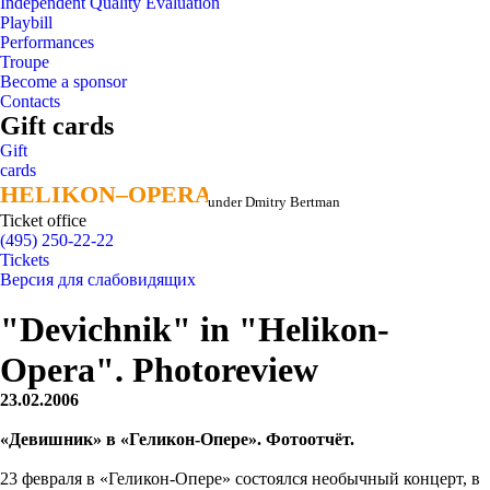
Independent Quality Evaluation
Playbill
Performances
Troupe
Become a sponsor
Contacts
Gift cards
Gift
cards
HELIKON–OPERA
HELIKON–OPERA
under Dmitry Bertman
Ticket office
(495) 250-22-22
Tickets
Версия для слабовидящих
"Devichnik" in "Helikon-
Opera". Photoreview
23.02.2006
«Девишник» в «Геликон-Опере». Фотоотчёт.
23 февраля в «Геликон-Опере» состоялся необычный концерт, в