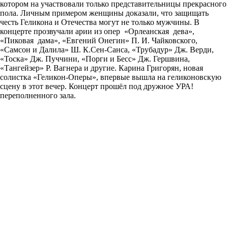
котором на участвовали только представительницы прекрасного
пола. Личным примером женщины доказали, что защищать
честь Геликона и Отечества могут не только мужчины. В
концерте прозвучали арии из опер «Орлеанская дева»,
«Пиковая дама», «Евгений Онегин» П. И. Чайковского,
«Самсон и Далила» Ш. К.Сен-Санса, «Трубадур» Дж. Верди,
«Тоска» Дж. Пуччини, «Порги и Бесс» Дж. Гершвина,
«Тангейзер» Р. Вагнера и другие. Карина Григорян, новая
солистка «Геликон-Оперы», впервые вышла на геликоновскую
сцену в этот вечер. Концерт прошёл под дружное УРА!
переполненного зала.