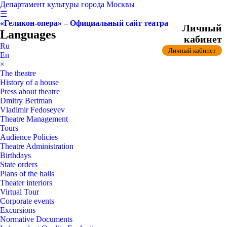
Департамент культуры города Москвы
☰
«Геликон-опера» – Официальный сайт театра
Личный
Languages
кабинет
Ru
Личный кабинет
En
×
The theatre
History of a house
Press about theatre
Dmitry Bertman
Vladimir Fedoseyev
Theatre Management
Tours
Audience Policies
Theatre Administration
Birthdays
State orders
Plans of the halls
Theater interiors
Virtual Tour
Corporate events
Excursions
Normative Documents