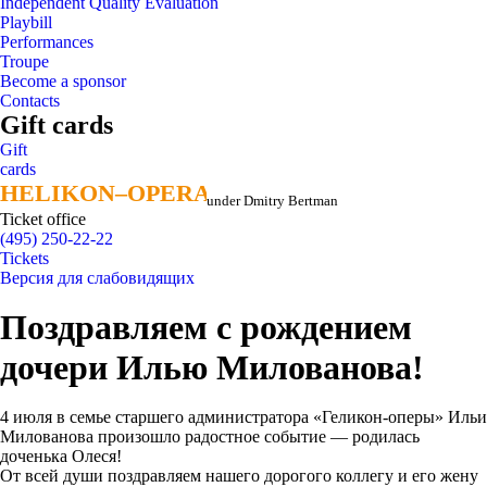
Independent Quality Evaluation
Playbill
Performances
Troupe
Become a sponsor
Contacts
Gift cards
Gift
cards
HELIKON–OPERA
HELIKON–OPERA
under Dmitry Bertman
Ticket office
(495) 250-22-22
Tickets
Версия для слабовидящих
Поздравляем с рождением
дочери Илью Милованова!
4 июля в семье старшего администратора «Геликон-оперы» Ильи
Милованова произошло радостное событие — родилась
доченька Олеся!
От всей души поздравляем нашего дорогого коллегу и его жену