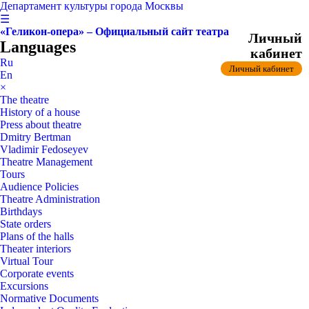
Департамент культуры города Москвы
☰
«Геликон-опера» – Официальный сайт театра
Личный
Languages
кабинет
Ru
Личный кабинет
En
×
The theatre
History of a house
Press about theatre
Dmitry Bertman
Vladimir Fedoseyev
Theatre Management
Tours
Audience Policies
Theatre Administration
Birthdays
State orders
Plans of the halls
Theater interiors
Virtual Tour
Corporate events
Excursions
Normative Documents