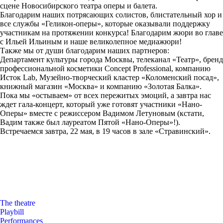
сцене Новосибирского театра оперы и балета.
Благодарим наших потрясающих солистов, блистательный хор и
все службы «Геликон-оперы», которые оказывали поддержку
участникам на протяжении конкурса! Благодарим жюри во главе
с Ильей Ильиным и наше великолепное медиажюри!
Также мы от души благодарим наших партнеров:
Департамент культуры города Москвы, телеканал «Театр», бренд
профессиональной косметики Concept Professional, компанию
Исток Lab, Музейно-творческий кластер «Коломенский посад»,
книжный магазин «Москва» и компанию «Золотая Балка».
Пока мы «остываем» от всех пережитых эмоций, а завтра нас
ждет гала-концерт, который уже готовят участники «Нано-
Оперы» вместе с режиссером Вадимом Летуновым (кстати,
Вадим также был лауреатом Пятой «Нано-Оперы»!).
Встречаемся завтра, 22 мая, в 19 часов в зале «Стравинский».
The theatre
Playbill
Performances