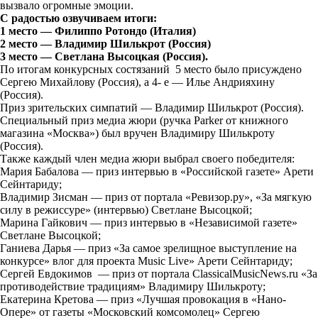
вызвало огромные эмоции.
С радостью озвучиваем итоги:
1 место — Филиппо Ротондо (Италия)
2 место — Владимир Шилькрот (Россия)
3 место — Светлана Высоцкая (Россия).
По итогам конкурсных состязаний 5 место было присуждено
Сергею Михайлову (Россия), а 4- е — Илье Андрияхину
(Россия).
Приз зрительских симпатий — Владимир Шилькрот (Россия).
Специальный приз медиа жюри (ручка Parker от книжного
магазина «Москва») был вручен Владимиру Шилькроту
(Россия).
Также каждый член медиа жюри выбрал своего победителя:
Мария Бабалова — приз интервью в «Российской газете» Арети
Сейнтариду;
Владимир Зисман — приз от портала «Ревизор.ру», «За мягкую
силу в режиссуре» (интервью)
Светлане Высоцкой;
Марина Гайкович — приз интервью в «Независимой газете»
Светлане Высоцкой;
Ганиева Дарья — приз «За самое зрелищное выступление на
конкурсе» влог для проекта Music Live» Арети Сейнтариду;
Сергей Евдокимов — приз от портала ClassicalMusicNews.ru «За
противодействие традициям» Владимиру Шилькроту;
Екатерина Кретова — приз «Лучшая провокация в «Нано-
Опере» от газеты «Московский комсомолец» Сергею