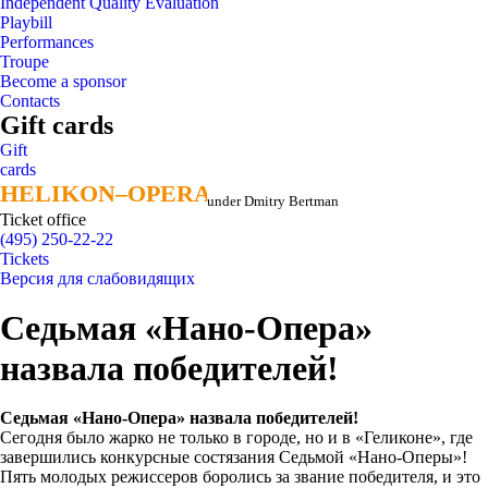
Independent Quality Evaluation
Playbill
Performances
Troupe
Become a sponsor
Contacts
Gift cards
Gift
cards
HELIKON–OPERA
HELIKON–OPERA
under Dmitry Bertman
Ticket office
(495) 250-22-22
Tickets
Версия для слабовидящих
Седьмая «Нано-Опера»
назвала победителей!
Седьмая «Нано-Опера» назвала победителей!
Сегодня было жарко не только в городе, но и в «Геликоне», где
завершились конкурсные состязания Седьмой «Нано-Оперы»!
Пять молодых режиссеров боролись за звание победителя, и это