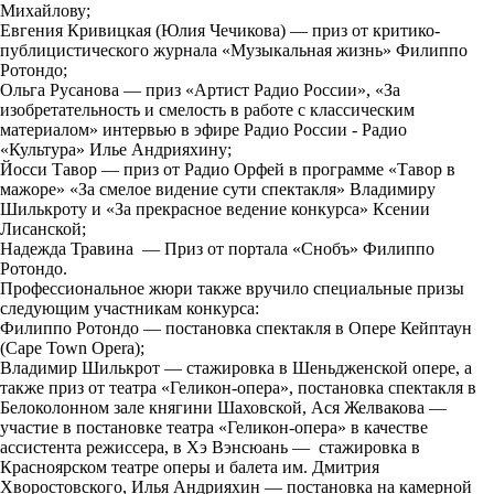
Михайлову;
Евгения Кривицкая (Юлия Чечикова) — приз от критико-
публицистического журнала «Музыкальная жизнь» Филиппо
Ротондо;
Ольга Русанова — приз «Артист Радио России», «За
изобретательность и смелость в работе с классическим
материалом» интервью в эфире Радио России - Радио
«Культура» Илье Андрияхину;
Йосси Тавор — приз от Радио Орфей в программе «Тавор в
мажоре» «За смелое видение сути спектакля» Владимиру
Шилькроту
и «За прекрасное ведение конкурса» Ксении
Лисанской;
Надежда Травина — Приз от портала «Снобъ» Филиппо
Ротондо.
Профессиональное жюри также вручило специальные призы
следующим участникам конкурса:
Филиппо Ротондо — постановка спектакля в Опере Кейптаун
(Cape Town Opera);
Владимир Шилькрот — стажировка в Шеньдженской опере, а
также приз от театра «Геликон-опера», постановка спектакля в
Белоколонном зале княгини Шаховской, Ася Желвакова —
участие в постановке театра «Геликон-опера» в качестве
ассистента режиссера, в Хэ Вэнсюань — стажировка в
Красноярском театре оперы и балета им. Дмитрия
Хворостовского, Илья Андрияхин — постановка на камерной