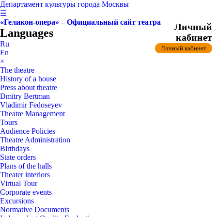
Департамент культуры города Москвы
☰
«Геликон-опера» – Официальный сайт театра
Личный
Languages
кабинет
Ru
Личный кабинет
En
×
The theatre
History of a house
Press about theatre
Dmitry Bertman
Vladimir Fedoseyev
Theatre Management
Tours
Audience Policies
Theatre Administration
Birthdays
State orders
Plans of the halls
Theater interiors
Virtual Tour
Corporate events
Excursions
Normative Documents