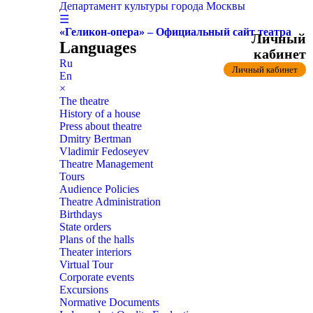
Департамент культуры города Москвы
☰
«Геликон-опера» – Официальный сайт театра
Личный
Languages
кабинет
Ru
Личный кабинет
En
×
The theatre
History of a house
Press about theatre
Dmitry Bertman
Vladimir Fedoseyev
Theatre Management
Tours
Audience Policies
Theatre Administration
Birthdays
State orders
Plans of the halls
Theater interiors
Virtual Tour
Corporate events
Excursions
Normative Documents