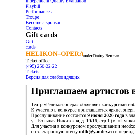
Independent Quality Evaluation
Playbill
Performances
Troupe
Become a sponsor
Contacts
Gift cards
Gift
cards
HELIKON–OPERA
HELIKON–OPERA
under Dmitry Bertman
Ticket office
(495) 250-22-22
Tickets
Версия для слабовидящих
Приглашаем артистов в
Театр «Геликон-опера» объявляет конкурсный наб
К участию в конкурсе приглашаются яркие, энер
Прослушивание состоится
9 июня 2026 года
в зд
ул. Большая Никитская, д. 19/16, стр.1 (м. «Пушк
Для участия в конкурсном прослушивании необхо
на электронную почту
udtk@
yandex.
ru
в период