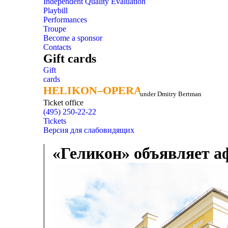
Independent Quality Evaluation
Playbill
Performances
Troupe
Become a sponsor
Contacts
Gift cards
Gift
cards
HELIKON–OPERA
HELIKON–OPERA
under Dmitry Bertman
Ticket office
(495) 250-22-22
Tickets
Версия для слабовидящих
«Геликон» объявляет а