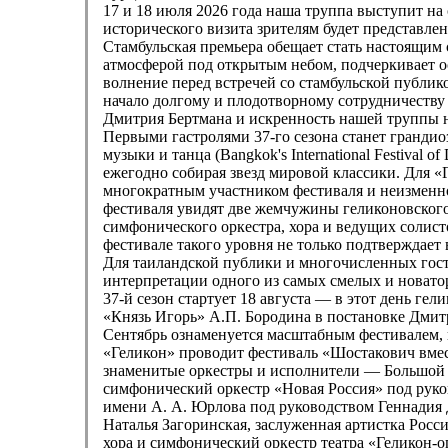
17 и 18 июля 2026 года наша труппа выступит на 
исторического визита зрителям будет представл
Стамбульская премьера обещает стать настоящим 
атмосферой под открытым небом, подчеркивает ос
волнение перед встречей со стамбульской публик
начало долгому и плодотворному сотрудничеству
Дмитрия Бертмана и искренность нашей труппы на
Первыми гастролями 37-го сезона станет грандио
музыки и танца (Bangkok's International Festival
ежегодно собирая звезд мировой классики. Для 
многократным участником фестиваля и неизменно 
фестиваля увидят две жемчужины геликоновског
симфонического оркестра, хора и ведущих солистов
фестивале такого уровня не только подтверждае
Для таиландской публики и многочисленных госте
интерпретации одного из самых смелых и новато
37-й сезон стартует 18 августа — в этот день ге
«Князь Игорь» А.П. Бородина в постановке Дмит
Сентябрь ознаменуется масштабным фестивалем,
«Геликон» проводит фестиваль «Шостакович вмест
знаменитые оркестры и исполнители — Большой с
симфонический оркестр «Новая Россия» под руко
имени А. А. Юрлова под руководством Геннадия 
Наталья Загоринская, заслуженная артистка Рос
хора и симфонический оркестр театра «Геликон-