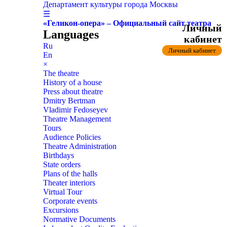
Департамент культуры города Москвы
☰
«Геликон-опера» – Официальный сайт театра
Личный
Languages
кабинет
Ru
Личный кабинет
En
×
The theatre
History of a house
Press about theatre
Dmitry Bertman
Vladimir Fedoseyev
Theatre Management
Tours
Audience Policies
Theatre Administration
Birthdays
State orders
Plans of the halls
Theater interiors
Virtual Tour
Corporate events
Excursions
Normative Documents