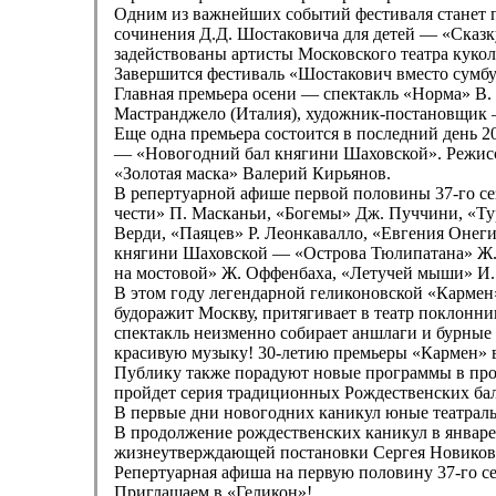
Одним из важнейших событий фестиваля станет п
сочинения Д.Д. Шостаковича для детей — «Сказку
задействованы артисты Московского театра кукол
Завершится фестиваль «Шостакович вместо сумбу
Главная премьера осени — спектакль «Норма» В
Мастранджело (Италия), художник-постановщик —
Еще одна премьера состоится в последний день 2
— «Новогодний бал княгини Шаховской». Режисс
«Золотая маска» Валерий Кирьянов.
В репертуарной афише первой половины 37-го се
чести» П. Масканьи, «Богемы» Дж. Пуччини, «Т
Верди, «Паяцев» Р. Леонкавалло, «Евгения Онеги
княгини Шаховской — «Острова Тюлипатана» Ж. 
на мостовой» Ж. Оффенбаха, «Летучей мыши» И.
В этом году легендарной геликоновской «Кармен» 
будоражит Москву, притягивает в театр поклонни
спектакль неизменно собирает аншлаги и бурные 
красивую музыку! 30-летию премьеры «Кармен» в 
Публику также порадуют новые программы в прое
пройдет серия традиционных Рождественских бал
В первые дни новогодних каникул юные театралы
В продолжение рождественских каникул в январе з
жизнеутверждающей постановки Сергея Новикова, 
Репертуарная афиша на первую половину 37-го се
Приглашаем в «Геликон»!