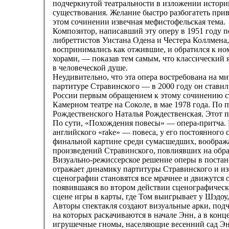
подчеркнутой театральности в изложении истории
существования. Желание быстро разбогатеть прив
этом сочинении извечная мефистофельская тема.
Композитор, написавший эту оперу в 1951 году 
либреттистов Уистана Одена и Честера Коллмена
воспринимались как отжившие, и обратился к но
хорами, — показав тем самым, что классический я
в человеческой душе.
Неудивительно, что эта опера востребована на м
партитуре Стравинского — в 2000 году он ставил
России первым обращением к этому сочинению с
Камерном театре на Соколе, в мае 1978 года. По 
Рождественского Наталья Рождественская. Этот пе
По сути, «Похождения повесы» — опера-притча. 
английского «rakе» — повеса, у его постоянного
финальной картине среди сумасшедших, воображ
произведений Стравинского, повлиявших на об
Визуально-режиссерское решение оперы в постан
отражает динамику партитуры Стравинского и изо
сценографии становятся все мрачнее и движутся о
появившаяся во втором действии сценографическ
сцене игры в карты, где Том выигрывает у Шэдоу,
Авторы спектакля создают визуальные арки, под
на которых раскачиваются в начале Энн, а в кон
игрушечные гномы, населяющие весенний сад Энн