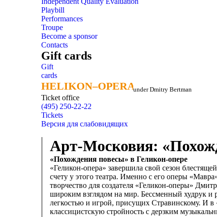
Independent Quality Evaluation
Playbill
Performances
Troupe
Become a sponsor
Contacts
Gift cards
Gift
cards
HELIKON–OPERA
HELIKON–OPERA
under Dmitry Bertman
Ticket office
(495) 250-22-22
Tickets
Версия для слабовидящих
Арт-Московия: «Похожд
«Похождения повесы» в Геликон-опере
«Геликон-опера» завершила свой сезон блестяще
счету у этого театра. Именно с его оперы «Мавра
творчество для создателя «Геликон-оперы» Дмитр
широким взглядом на мир. Бессменный худрук и 
легкостью и игрой, присущих Стравинскому. И в
классицистскую стройность с дерзким музыкальны