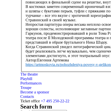
повисающих в финальной сцене на решетке, внутр
В костюмах заметен современный ироничный взг
и шляпы с букетами перьев, туфли с пряжками по
турчанке – все это вкупе с эротичной хореограф
Стравинский в своей музыке.
Непростая партитура оперы весьма неплохо осво
хороши солисты, исполняющие заглавные партии:
Гаркунов, продемонстрировавший в роли Тома Рэ
театра после II Молодежной программы театра и
представший в образе брутального Ника Шэдоу.
Когда Стравинский увидел литографический цикл 
будет реализовать легче музыкально, чем сценич
элементами достигнуто, и этот театральный опу
Автор:Евгения Артемова
https://artmoskovia.ru/pohozhdeniya-povesy-v-gelikon
The theatre
Playbill
Performances
Troupe
Become a sponsor
Contacts
Ticket office
+7 495 250-22-22
Search form