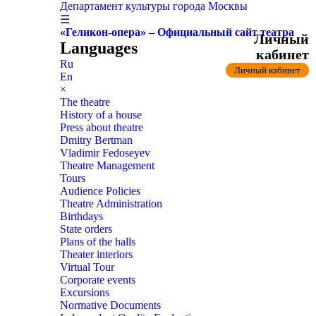
Департамент культуры города Москвы
☰
«Геликон-опера» – Официальный сайт театра
Личный
Languages
кабинет
Ru
Личный кабинет
En
×
The theatre
History of a house
Press about theatre
Dmitry Bertman
Vladimir Fedoseyev
Theatre Management
Tours
Audience Policies
Theatre Administration
Birthdays
State orders
Plans of the halls
Theater interiors
Virtual Tour
Corporate events
Excursions
Normative Documents