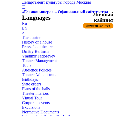
Департамент культуры города Москвы
☰
«Геликон-опера» – Официальный сайт театра
Личный
Languages
кабинет
Ru
Личный кабинет
En
×
The theatre
History of a house
Press about theatre
Dmitry Bertman
Vladimir Fedoseyev
Theatre Management
Tours
Audience Policies
Theatre Administration
Birthdays
State orders
Plans of the halls
Theater interiors
Virtual Tour
Corporate events
Excursions
Normative Documents