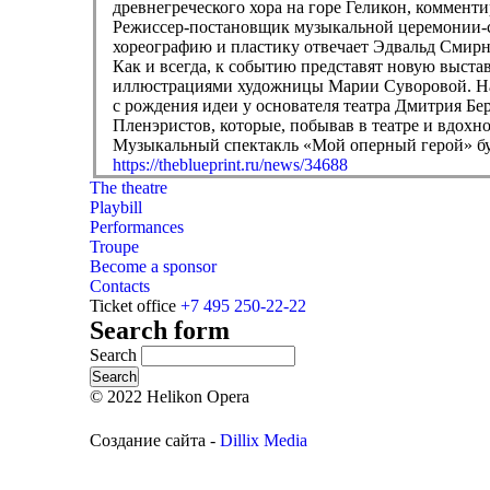
древнегреческого хора на горе Геликон, коммент
Режиссер-постановщик музыкальной церемонии-сп
хореографию и пластику отвечает Эдвальд Смирн
Как и всегда, к событию представят новую выста
иллюстрациями художницы Марии Суворовой. На э
с рождения идеи у основателя театра Дмитрия Б
Пленэристов, которые, побывав в театре и вдохн
Музыкальный спектакль «Мой оперный герой» буде
https://theblueprint.ru/news/34688
The theatre
Playbill
Performances
Troupe
Become a sponsor
Contacts
Ticket office
+7 495 250-22-22
Search form
Search
© 2022 Helikon Opera
Создание сайта -
Dillix Media