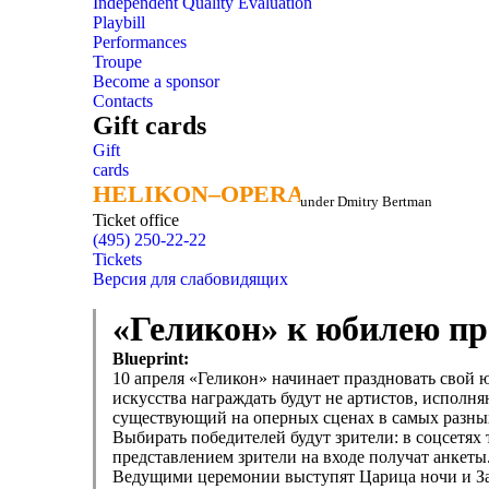
Independent Quality Evaluation
Playbill
Performances
Troupe
Become a sponsor
Contacts
Gift cards
Gift
cards
HELIKON–OPERA
HELIKON–OPERA
under Dmitry Bertman
Ticket office
(495) 250-22-22
Tickets
Версия для слабовидящих
«Геликон» к юбилею пр
Blueprint:
10 апреля «Геликон» начинает праздновать свой
искусства награждать будут не артистов, исполня
существующий на оперных сценах в самых разных
Выбирать победителей будут зрители: в соцсетях
представлением зрители на входе получат анкеты
Ведущими церемонии выступят Царица ночи и За