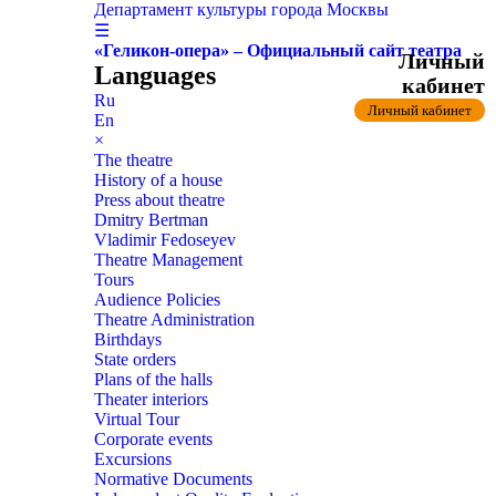
Департамент культуры города Москвы
☰
«Геликон-опера» – Официальный сайт театра
Личный
Languages
кабинет
Ru
Личный кабинет
En
×
The theatre
History of a house
Press about theatre
Dmitry Bertman
Vladimir Fedoseyev
Theatre Management
Tours
Audience Policies
Theatre Administration
Birthdays
State orders
Plans of the halls
Theater interiors
Virtual Tour
Corporate events
Excursions
Normative Documents