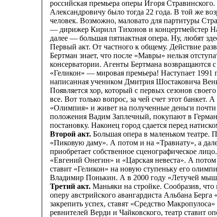
российская премьера оперы Игоря Стравинского. 
Александровичу было тогда 22 года. В той же во
человек. Возможно, маловато для партитуры Стра
— дирижер Кирилл Тихонов и концертмейстер На
далее — большая пятиактная опера. Ну, любят зде
Первый акт. От частного к общему. Действие раз
Бертман знает, что после «Мавры» нельзя отступ
консерватории. Агенты Бертмана возвращаются с
«Геликон» — мировая премьера! Наступает 1991 г
написанная учеником Дмитрия Шостаковича Ве
Появляется хор, который с первых сезонов своего 
все. Вот только вопрос, за чей счет этот банкет
«Олимпия» и живет на полученные деньги почти 
положения Вадим Заплечный, покупают в Германи
постановку. Наконец город сдается перед натиск
Второй акт.
Большая опера в маленьком театре. 
«Пиковую даму». А потом и на «Травиату», а да
приобретает собственное сценографическое лицо.
«Евгений Онегин» и «Царская невеста». А потом
ставит «Геликон» на новую ступеньку его олим
Владимир Понькин. А в 2000 году «Летучей мышь
Третий акт.
Маньяки на стройке. Сообразив, что 
оперу австрийского авангардиста Альбана Берга 
закрепить успех, ставят «Средство Макропулоса» 
ревнителей Верди и Чайковского, театр ставит о