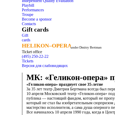
Independent Quality Evaluation
Playbill
Performances
Troupe
Become a sponsor
Contacts
Gift cards
Gift
cards
HELIKON–OPERA
HELIKON–OPERA
under Dmitry Bertman
Ticket office
(495) 250-22-22
Tickets
Версия для слабовидящих
МК: «Геликон-опера» пр
«Геликон-опера» празднует свое 35-летие
За 35 лет театр Дмитрия Бертмана всегда был пе
10 апреля Московский театр «Геликон-опера» под
публика — настоящий фандом, который не пропуск
который не стал бы изобретательным сюрпризом 
мастерство исполнителя, а сама душа оперного п
Все начиналось 10 апреля 1990 года, когда в Це