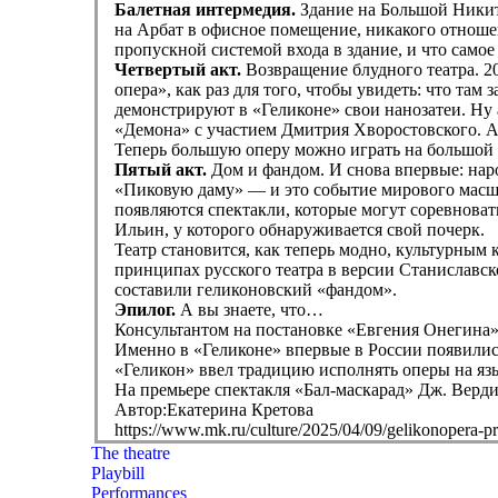
Балетная интермедия.
Здание на Большой Никит
на Арбат в офисное помещение, никакого отношен
пропускной системой входа в здание, и что само
Четвертый акт.
Возвращение блудного театра. 2
опера», как раз для того, чтобы увидеть: что там
демонстрируют в «Геликоне» свои нанозатеи. Ну 
«Демона» с участием Дмитрия Хворостовского. А
Теперь большую оперу можно играть на большой с
Пятый акт.
Дом и фандом. И снова впервые: на
«Пиковую даму» — и это событие мирового масшт
появляются спектакли, которые могут соревноват
Ильин, у которого обнаруживается свой почерк.
Театр становится, как теперь модно, культурным 
принципах русского театра в версии Станиславско
составили геликоновский «фандом».
Эпилог.
А вы знаете, что…
Консультантом на постановке «Евгения Онегина» 
Именно в «Геликоне» впервые в России появились
«Геликон» ввел традицию исполнять оперы на яз
На премьере спектакля «Бал-маскарад» Дж. Вер
Автор:Екатерина Кретова
https://www.mk.ru/culture/2025/04/09/gelikonopera-pr
The theatre
Playbill
Performances