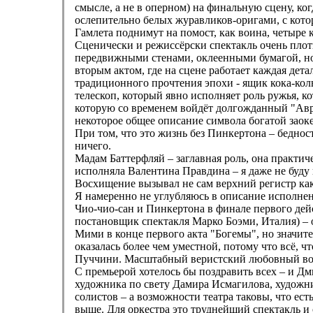
смысле, а не в оперном) на финальную сцену, ког
ослепительно белых журавликов-оригами, с кото
Гамлета поднимут на помост, как воина, четыре к
Сценически и режиссёрски спектакль очень плот
передвижными стенами, оклеенными бумагой, но
вторым актом, где на сцене работает каждая дета
традиционного прочтения эпохи - ящик кока-колы
телескоп, который явно исполняет роль ружья, ко
которую со временем войдёт долгожданный "Авра
некоторое общее описание символа богатой заок
При том, что это жизнь без Пинкертона – беднос
ничего.
Мадам Баттерфляй – заглавная роль, она практиче
исполняла Валентина Правдина – я даже не буду 
Восхищение вызывал не сам верхний регистр как 
Я намеренно не углубляюсь в описание исполнени
Чио-чио-сан и Пинкертона в финале первого дейс
постановщик спектакля Марко Боэми, Италия) – 
Мими в конце первого акта "Богемы", но значите
оказалась более чем уместной, потому что всё, 
Пуччини. Масштабный веристский любовный вока
С премьерой хотелось бы поздравить всех – и Д
художника по свету Дамира Исмагилова, художн
солистов – а возможности театра таковы, что ест
выше. Для оркестра это труднейший спектакль и