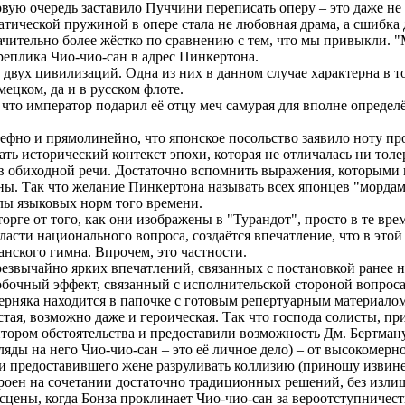
ервую очередь заставило Пуччини переписать оперу – это даже не
тической пружиной в опере стала не любовная драма, а сшибка 
чительно более жёстко по сравнению с тем, что мы привыкли. "
 реплика Чио-чио-сан в адрес Пинкертона.
 двух цивилизаций. Одна из них в данном случае характерна в то
ецком, да и в русском флоте.
, что император подарил её отцу меч самурая для вполне опреде
ефно и прямолинейно, что японское посольство заявило ноту про
ать исторический контекст эпохи, которая не отличалась ни тол
ь в обиходной речи. Достаточно вспомнить выражения, которыми
йны. Так что желание Пинкертона называть всех японцев "морда
елы языковых норм того времени.
орге от того, как они изображены в "Турандот", просто в те вр
ласти национального вопроса, создаётся впечатление, что в эт
нского гимна. Впрочем, это частности.
резвычайно ярких впечатлений, связанных с постановкой ранее
обочный эффект, связанный с исполнительской стороной вопрос
ерняка находится в папочке с готовым репертуарным материалом
тая, возможно даже и героическая. Так что господа солисты, 
тором обстоятельства и предоставили возможность Дм. Бертман
яды на него Чио-чио-сан – это её личное дело) – от высокомерно
 предоставившего жене разруливать коллизию (приношу извинен
оен на сочетании достаточно традиционных решений, без излиш
цены, когда Бонза проклинает Чио-чио-сан за вероотступничест