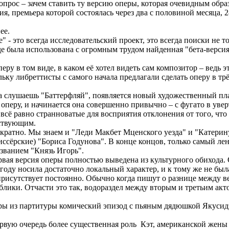
опрос – зачем ставить ту версию оперы, которая очевидным обра
я, премьера которой состоялась через два с половиной месяца, 28
ее.
" - это всегда исследовательский проект, это всегда поиски не 
де была использована с огромным трудом найденная "бета-версия"
ру в том виде, в каком её хотел видеть сам композитор – ведь э
ьку либреттисты с самого начала предлагали сделать оперу в трё
гда слушаешь "Баттерфляй", появляется новый художественный п
 оперу, и начинается она совершенно привычно – с фугато в уве
 всё равно странноватые для восприятия отклонения от того, что
ствующим.
ократно. Мы знаем и "Леди Макбет Мценского уезда" и "Катери
ежиссёрские) "Бориса Годунова". В конце концов, только самый л
званием "Князь Игорь".
рвая версия оперы полностью выведена из культурного обихода.
 году носила достаточно локальный характер, и к тому же не был
исутствует постоянно. Обычно когда пишут о разнице между вер
блики. Отчасти это так, водораздел между вторым и третьим акто
ры из партитуры комический эпизод с пьяным дядюшкой Якусидэ
первую очередь более существенная роль Кэт, американской жены