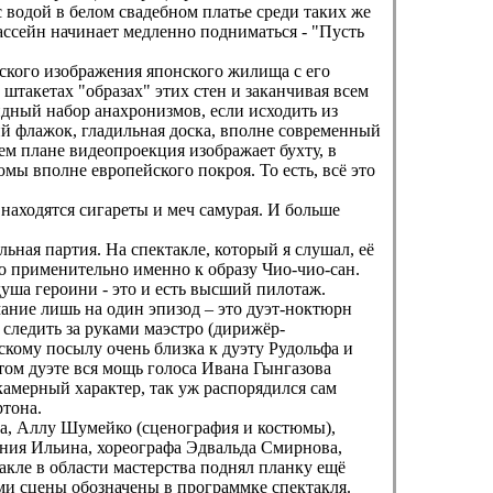
с водой в белом свадебном платье среди таких же
ссейн начинает медленно подниматься - "Пусть
еского изображения японского жилища с его
акетах "образах" этих стен и заканчивая всем
лидный набор анахронизмов, если исходить из
ий флажок, гладильная доска, вполне современный
нем плане видеопроекция изображает бухту, в
ы вполне европейского покроя. То есть, всё это
находятся сигареты и меч самурая. И больше
льная партия. На спектакле, который я слушал, её
но применительно именно к образу Чио-чио-сан.
душа героини - это и есть высший пилотаж.
мание лишь на один эпизод – это дуэт-ноктюрн
 следить за руками маэстро (дирижёр-
скому посылу очень близка к дуэту Рудольфа и
том дуэте вся мощь голоса Ивана Гынгазова
камерный характер, так уж распорядился сам
тона.
ва, Аллу Шумейко (сценография и костюмы),
ния Ильина, хореографа Эдвальда Смирнова,
ктакле в области мастерства поднял планку ещё
ми сцены обозначены в программке спектакля.