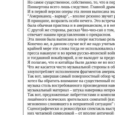
Но самое существенное, собственно, то, что в п
Пинкертона всего лишь следствие. Главной драма
И в первой версии оперы эта линия выписана зна
"Американец - варвар", - вполне резонно звучит
В принципе, возразить особо нечего. Это встреча
была обычная практика и в американском, и в нем
С другой же стороны, рассказ Чио-чио-сан о том
отвечает нашим представлениям о прекрасном.
Эта линия была выписана в опере настолько рель
Конечно же, в данном случае всё же надо учитыв
крайней мере эти слова тогда не использовалис
пресса накануне и во время русско-японской во
и тогдашний вокабулярий, и не выходит за пред
Я полагаю, что и китайцы были далеко не во вост
Что же касается чисто музыкальной стороны в об
злоупотребляет исполнением фрагментов америка
Так вот, завершая самый поверхностный обзор ч
хотел бы обратить внимание на существенный п
музыка столь востребованного произведения нав
музыкальный материал – штука наверняка непрос
Так вот, предложенные либреттистами и компози
лишённого всяческих зрительских симпатий (взгл
мгновенно слинявшего в неприятной ситуации" и
Сценографически и режиссёрски спектакль выстр
них читаемой символикой – от вполне античной с