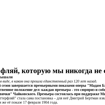
рфляй, которую мы никогда не
слышали
виде, в каком она прошла единственный раз 120 лет назад.
ый сезон завершается премьерными показами оперы "Мадам Б
ественное положение дел: каждая премьера - это сюрприз и со
вички" Чайковского. Премьера состоялась при поддержке М
ерфляй" стала сама постановка – для неё Дмитрий Бертман взял
 же её показе 17 февраля 1904 года.