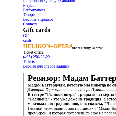
Independent Quality Evaluation
Playbill
Performances
Troupe
Become a sponsor
Contacts
Gift cards
Gift
cards
HELIKON–OPERA
HELIKON–OPERA
under Dmitry Bertman
Ticket office
(495) 250-22-22
Tickets
Версия для слабовидящих
Ревизор: Мадам Батте
Мадам Баттерфляй, которую мы никогда не 
Дмитрий Бертман поставил оперу Пуччини в том 
В театре "Геликон-опера" тридцать четвёрт
"Геликона" - это уже даже не традиция, а ест
максимально традиционно, как скажем, "Чере
Главной неожиданностью постановки "Мадам Батт
премьерой, и которая потерпела фиаско на первом