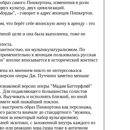
 образ самого Пинкертона, изменения в роли
двух культур, двух цивилизаций.
Морды", - говорит в адрес японцев Пинкертон.
м, что берёт себе японскую жену в аренду - это
лённой цели и она была выполнена, тоже не
теста.
ерантностью, ни мультикультурализмом. По
 применительно к японцам пользовалась русская
ми" вполне вписывается в исторический контекст
емена их мнением никто не интересовался.
ой версии оперы Дж. Пуччини заметно меньше
 незнакомой версии оперы "Мадам Баттерфляй"
а. Для подавляющего большинства солистов
. Выучивать и исполнять близкий, но иной
примите мой нижайший поклон.
у выстроить образ Пинкертона как персонажа,
го расиста вначале до стандартного "мужика,
ия за некоторый набор вульгаризмов).
ней экзотики, с заложенной внутрь каждого из
во или реакцию хора (хора тоже в античном