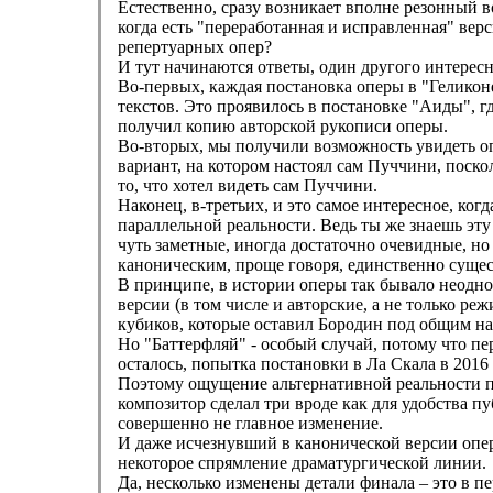
Естественно, сразу возникает вполне резонный в
когда есть "переработанная и исправленная" верси
репертуарных опер?
И тут начинаются ответы, один другого интересн
Во-первых, каждая постановка оперы в "Геликоне
текстов. Это проявилось в постановке "Аиды", г
получил копию авторской рукописи оперы.
Во-вторых, мы получили возможность увидеть опе
вариант, на котором настоял сам Пуччини, поскол
то, что хотел видеть сам Пуччини.
Наконец, в-третьих, и это самое интересное, ко
параллельной реальности. Ведь ты же знаешь эту
чуть заметные, иногда достаточно очевидные, но
каноническим, проще говоря, единственно суще
В принципе, в истории оперы так бывало неодн
версии (в том числе и авторские, а не только р
кубиков, которые оставил Бородин под общим на
Но "Баттерфляй" - особый случай, потому что пе
осталось, попытка постановки в Ла Скала в 2016
Поэтому ощущение альтернативной реальности пр
композитор сделал три вроде как для удобства пу
совершенно не главное изменение.
И даже исчезнувший в канонической версии опе
некоторое спрямление драматургической линии.
Да, несколько изменены детали финала – это в 