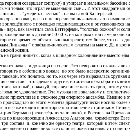
да героиня совершает сэппуку) и умирает в маленьком бассейне 
рыми только что играл её маленький сын… И этот квадратный ба
апитана" - "умереть с честью" - слова самой Баттерфляй.
но организован, всего и не перечислишь – начиная от символич
 воплощённого с помощью поднимающихся и опускающихся на шт
ль - пара, как заметила сама Баттерфляй, "толстых божков" и со
, холодильник в дизайне 50-60-х, на котором стоит американск
торое со временем обязательно выстрелит, тем более, что на зад
ам Линкольн" с звёздно-полосатым флагом на мачте. Да и костюм
еанской жизни.
ть на грани нищеты, когда в шикарном холодильнике вместо еды 
ски от начала и до конца на сцене. Это невероятно сложная вока
говорить о собственно вокале, но это было невероятно органич
таковой, это понятно, но то, как через это выражалась хрупкая 
я солистов – это сделают другие, но хотелось бы обратить вни
твия, который, пожалуй, справедливее назвать трио, потому что
огромное удовольствие. Эта музыка по вокальному и стилистиче
льно прихотливее и сложнее для оперного ансамбля. Именно в э
что происходило до этого момента драматургически носило более 
л всё же входил в некоторое противоречие с цинизмом Пинкер
митрия Бертмана (режиссёр-постановщик), и Ростислава Протасо
ика по видеопроекции Александра Андронова, хормейстера Евге
ь три состава, и, конечно же оркестр театра, который в этом спе
 совершенно справедливо все солисты оркестра наряду с солиста