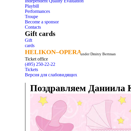
Independent Quality Evaluation
Playbill
Performances
Troupe
Become a sponsor
Contacts
Gift cards
Gift
cards
HELIKON–OPERA
HELIKON–OPERA
under Dmitry Bertman
Ticket office
(495) 250-22-22
Tickets
Версия для слабовидящих
Поздравляем Даниила К