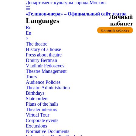
Департамент культуры города Москвы
☰
«Геликон-опера» – Официальный сайт театра
Личный
Languages
кабинет
Ru
Личный кабинет
En
×
The theatre
History of a house
Press about theatre
Dmitry Bertman
Vladimir Fedoseyev
Theatre Management
Tours
Audience Policies
Theatre Administration
Birthdays
State orders
Plans of the halls
Theater interiors
Virtual Tour
Corporate events
Excursions
Normative Documents