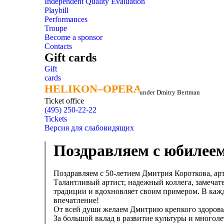
Independent Quality Evaluation
Playbill
Performances
Troupe
Become a sponsor
Contacts
Gift cards
Gift
cards
HELIKON–OPERA
HELIKON–OPERA
under Dmitry Bertman
Ticket office
(495) 250-22-22
Tickets
Версия для слабовидящих
Поздравляем с юбилее
Поздравляем с 50-летием Дмитрия Короткова, ар
Талантливый артист, надежный коллега, замечат
традиции и вдохновляет своим примером. В кажд
впечатление!
От всей души желаем Дмитрию крепкого здоровья
За большой вклад в развитие культуры и много