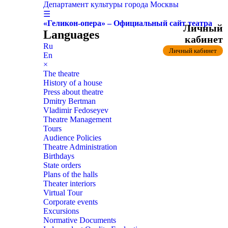
Департамент культуры города Москвы
☰
«Геликон-опера» – Официальный сайт театра
Личный
Languages
кабинет
Ru
Личный кабинет
En
×
The theatre
History of a house
Press about theatre
Dmitry Bertman
Vladimir Fedoseyev
Theatre Management
Tours
Audience Policies
Theatre Administration
Birthdays
State orders
Plans of the halls
Theater interiors
Virtual Tour
Corporate events
Excursions
Normative Documents