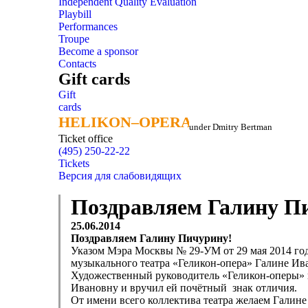
Independent Quality Evaluation
Playbill
Performances
Troupe
Become a sponsor
Contacts
Gift cards
Gift
cards
HELIKON–OPERA
HELIKON–OPERA
under Dmitry Bertman
Ticket office
(495) 250-22-22
Tickets
Версия для слабовидящих
Поздравляем Галину П
25.06.2014
Поздравляем Галину Пичурину!
Указом Мэра Москвы № 29-УМ от 29 мая 2014 год
музыкального театра «Геликон-опера» Галине Ив
Художественный руководитель «Геликон-оперы» н
Ивановну и вручил ей почётный знак отличия.
От имени всего коллектива театра желаем Галине