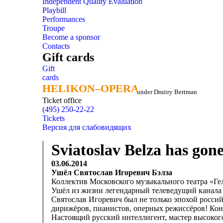
Independent Quality Evaluation
Playbill
Performances
Troupe
Become a sponsor
Contacts
Gift cards
Gift
cards
HELIKON–OPERA
HELIKON–OPERA
under Dmitry Bertman
Ticket office
(495) 250-22-22
Tickets
Версия для слабовидящих
Sviatoslav Belza has gone
03.06.2014
Ушёл Святослав Игоревич Бэлза
Коллектив Московского музыкального театра «Гел
Ушёл из жизни легендарный телеведущий канала
Святослав Игоревич был не только эпохой россий
дирижёров, пианистов, оперных режиссёров! Кон
Настоящий русский интеллигент, мастер высокого