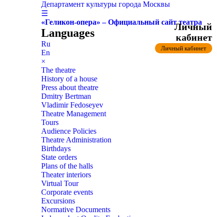
Департамент культуры города Москвы
☰
«Геликон-опера» – Официальный сайт театра
Личный
Languages
кабинет
Ru
Личный кабинет
En
×
The theatre
History of a house
Press about theatre
Dmitry Bertman
Vladimir Fedoseyev
Theatre Management
Tours
Audience Policies
Theatre Administration
Birthdays
State orders
Plans of the halls
Theater interiors
Virtual Tour
Corporate events
Excursions
Normative Documents