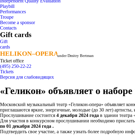
Independent Quality Evaluation
Playbill
Performances
Troupe
Become a sponsor
Contacts
Gift cards
Gift
cards
HELIKON–OPERA
HELIKON–OPERA
under Dmitry Bertman
Ticket office
(495) 250-22-22
Tickets
Версия для слабовидящих
«Геликон» объявляет о наборе
Московский музыкальный театр «Геликон-опера» объявляет конк
приглашаются яркие, энергичные, молодые (до 30 лет) артисты
Прослушивание состоится
4 декабря 2024 года
в здании театра 
Для участия в конкурсном прослушивании необходимо прислать 
по 01 декабря 2024 года .
Подтвердить свое участие, а также узнать более подробную и