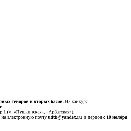
рвых теноров и вторых басов
. На конкурс
е.
тр.1 (м. «Пушкинская», «Арбатская»).
)
на электронную почту
udtk@yandex.ru
в период
с 19 ноября