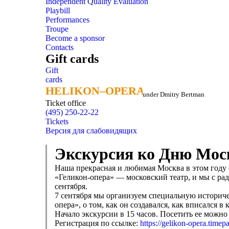
Independent Quality Evaluation
Playbill
Performances
Troupe
Become a sponsor
Contacts
Gift cards
Gift
cards
HELIKON–OPERA
HELIKON–OPERA
under Dmitry Bertman
Ticket office
(495) 250-22-22
Tickets
Версия для слабовидящих
Экскурсия ко Дню Мо
Наша прекрасная и любимая Москва в этом году о
«Геликон-опера» — московский театр, и мы с ра
сентября.
7 сентября мы организуем специальную историчес
опера», о том, как он создавался, как вписался 
Начало экскурсии в 15 часов. Посетить ее можно
Регистрация по ссылке:
https://gelikon-opera.timep