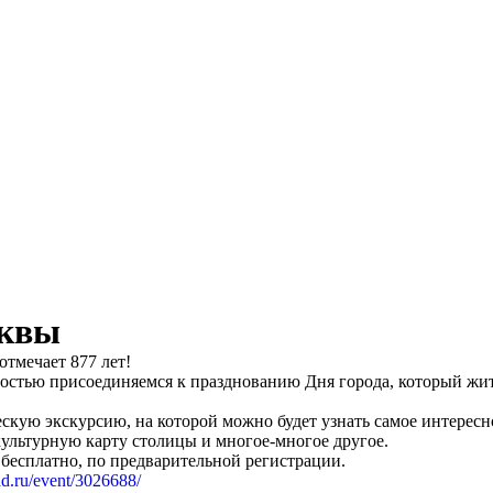
сквы
тмечает 877 лет!
достью присоединяемся к празднованию Дня города, который жите
кую экскурсию, на которой можно будет узнать самое интересно
в культурную карту столицы и многое-многое другое.
 бесплатно, по предварительной регистрации.
ad.ru/event/3026688/