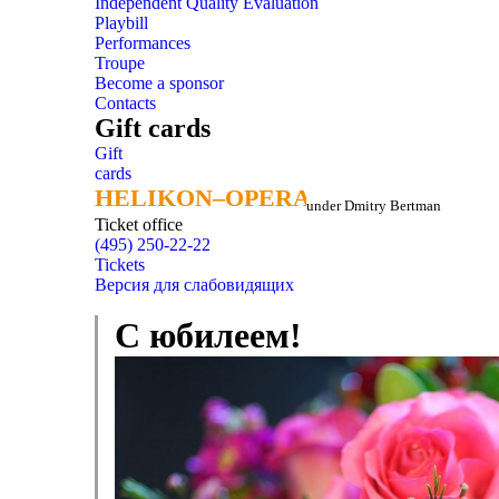
Independent Quality Evaluation
Playbill
Performances
Troupe
Become a sponsor
Contacts
Gift cards
Gift
cards
HELIKON–OPERA
HELIKON–OPERA
under Dmitry Bertman
Ticket office
(495) 250-22-22
Tickets
Версия для слабовидящих
С юбилеем!