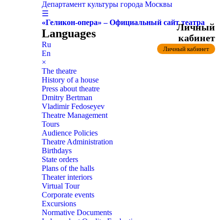
Департамент культуры города Москвы
☰
«Геликон-опера» – Официальный сайт театра
Личный
Languages
кабинет
Ru
Личный кабинет
En
×
The theatre
History of a house
Press about theatre
Dmitry Bertman
Vladimir Fedoseyev
Theatre Management
Tours
Audience Policies
Theatre Administration
Birthdays
State orders
Plans of the halls
Theater interiors
Virtual Tour
Corporate events
Excursions
Normative Documents