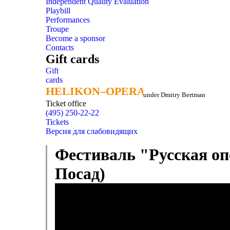
Independent Quality Evaluation
Playbill
Performances
Troupe
Become a sponsor
Contacts
Gift cards
Gift
cards
HELIKON–OPERA
HELIKON–OPERA
under Dmitry Bertman
Ticket office
(495) 250-22-22
Tickets
Версия для слабовидящих
Фестиваль "Русская оп
Посад)