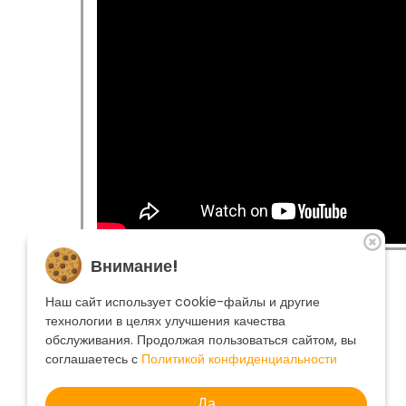
The theatre
Внимание!
Playbill
Performances
Наш сайт использует cookie-файлы и другие
Troupe
технологии в целях улучшения качества
Become a sponsor
обслуживания. Продолжая пользоваться сайтом, вы
Contacts
Ticket office
+7 495 250-22-22
соглашаетесь с
Политикой конфиденциальности
Search form
Search
Да