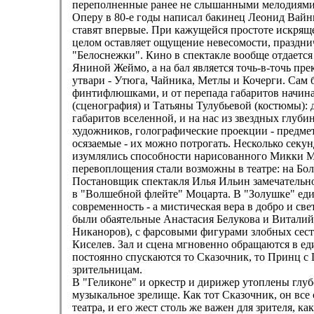
переполненные ранее не слышанными мелодиями
Оперу в 80-е годы написал бакинец Леонид Вайнш
ставят впервые. При кажущейся простоте искряще
целом оставляет ощущение невесомости, празднич
"Белоснежки". Кино в спектакле вообще отдаетс
Яниной Жеймо, а на бал является точь-в-точь пр
утвари - Утюга, Чайника, Метлы и Кочерги. Сам 
финтифлюшками, и от перепада габаритов начина
(сценография) и Татьяны Тулубьевой (костюмы): 
габаритов вселенной, и на нас из звездных глуб
художников, голографические проекции - предметы
осязаемые - их можно потрогать. Несколько секун
изумлялись способности нарисованного Микки Ма
перевоплощения стали возможны в театре: на Бо
Постановщик спектакля Илья Ильин замечательно 
в "Волшебной флейте" Моцарта. В "Золушке" ед
современность - а мистическая вера в добро и св
были обаятельные Анастасия Белукова и Витали
Никаноров), с фарсовыми фигурами злобных сестр
Киселев. Зал и сцена мгновенно обращаются в ед
постоянно спускаются то Сказочник, то Принц с
зрительницам.
В "Геликоне" и оркестр и дирижер утоплены глубо
музыкальное зрелище. Как тот Сказочник, он все
театра, и его жест столь же важен для зрителя, 