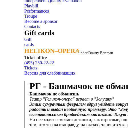
Independent Quality Evaluation
Playbill
Performances
Troupe
Become a sponsor
Contacts
Gift cards
Gift
cards
HELIKON–OPERA
HELIKON–OPERA
under Dmitry Bertman
Ticket office
(495) 250-22-22
Tickets
Версия для слабовидящих
РГ - Башмачок не обм
Башмачок не обманешь
Театр "Геликон-опера" играет в "Золушку"
Этим сумрачным февралем вдруг увидеть вокруг 
радость и выдал необычную премьеру. Это "Зол
высококлассным бродвейским мюзиклом. Такую 
На нее ходят семьями: детишки, как взрослые, о
тем, что тыква взаправду, на глазах становится 