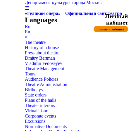
Департамент культуры города Москвы
☰
«Геликон-опера» – Официальный сайт театра
Личный
Languages
кабинет
Ru
Личный кабинет
En
×
The theatre
History of a house
Press about theatre
Dmitry Bertman
Vladimir Fedoseyev
Theatre Management
Tours
Audience Policies
Theatre Administration
Birthdays
State orders
Plans of the halls
Theater interiors
Virtual Tour
Corporate events
Excursions
Normative Documents