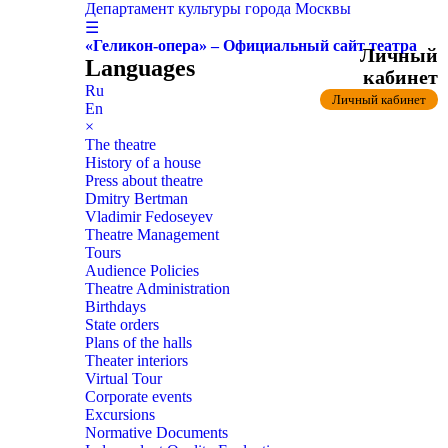
Департамент культуры города Москвы
☰
«Геликон-опера» – Официальный сайт театра
Личный
Languages
кабинет
Ru
Личный кабинет
En
×
The theatre
History of a house
Press about theatre
Dmitry Bertman
Vladimir Fedoseyev
Theatre Management
Tours
Audience Policies
Theatre Administration
Birthdays
State orders
Plans of the halls
Theater interiors
Virtual Tour
Corporate events
Excursions
Normative Documents