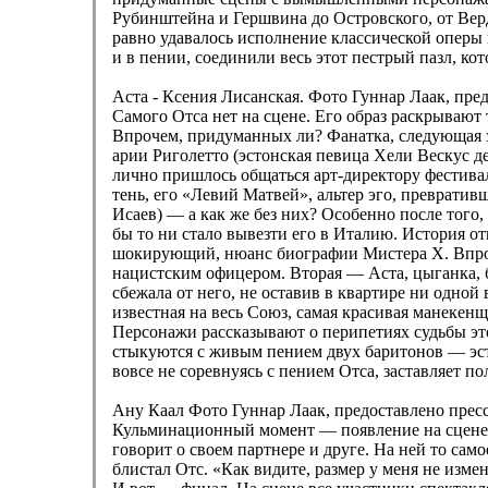
Рубинштейна и Гершвина до Островского, от Верд
равно удавалось исполнение классической оперы и
и в пении, соединили весь этот пестрый пазл, 
Аста - Ксения Лисанская. Фото Гуннар Лаак, пре
Самого Отса нет на сцене. Его образ раскрыва
Впрочем, придуманных ли? Фанатка, следующая з
арии Риголетто (эстонская певица Хели Вескус д
лично пришлось общаться арт-директору фестива
тень, его «Левий Матвей», альтер эго, преврати
Исаев) — а как же без них? Особенно после того,
бы то ни стало вывезти его в Италию. История о
шокирующий, нюанс биографии Мистера Х. Впроч
нацистским офицером. Вторая — Аста, цыганка, 
сбежала от него, не оставив в квартире ни одной
известная на весь Союз, самая красивая манекен
Персонажи рассказывают о перипетиях судьбы это
стыкуются с живым пением двух баритонов — эсто
вовсе не соревнуясь с пением Отса, заставляет 
Ану Каал Фото Гуннар Лаак, предоставлено прес
Кульминационный момент — появление на сцене к
говорит о своем партнере и друге. На ней то сам
блистал Отс. «Как видите, размер у меня не изм