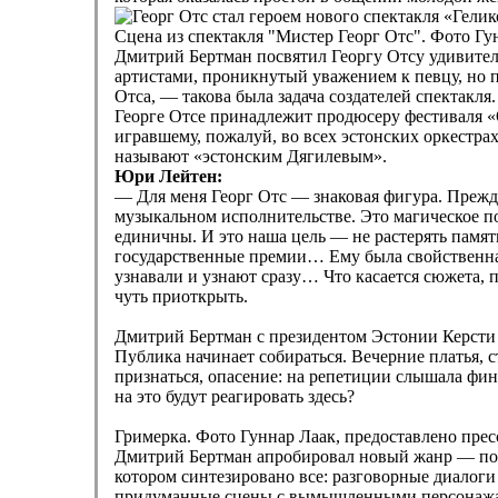
Сцена из спектакля "Мистер Георг Отс". Фото Гу
Дмитрий Бертман посвятил Георгу Отсу удивител
артистами, проникнутый уважением к певцу, но п
Отса, — такова была задача создателей спектакля
Георге Отсе принадлежит продюсеру фестиваля «
игравшему, пожалуй, во всех эстонских оркестр
называют «эстонским Дягилевым».
Юри Лейтен:
— Для меня Георг Отс — знаковая фигура. Прежде
музыкальном исполнительстве. Это магическое по
единичны. И это наша цель — не растерять память
государственные премии… Ему была свойственна 
узнавали и узнают сразу… Что касается сюжета, 
чуть приоткрыть.
Дмитрий Бертман с президентом Эстонии Керсти 
Публика начинает собираться. Вечерние платья, с
признаться, опасение: на репетиции слышала фи
на это будут реагировать здесь?
Гримерка. Фото Гуннар Лаак, предоставлено пре
Дмитрий Бертман апробировал новый жанр — пож
котором синтезировано все: разговорные диалог
придуманные сцены с вымышленными персонажами