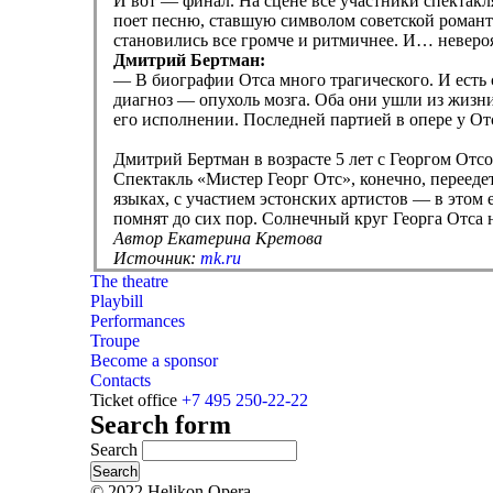
И вот — финал. На сцене все участники спектак
поет песню, ставшую символом советской романт
становились все громче и ритмичнее. И… невер
Дмитрий Бертман:
— В биографии Отса много трагического. И есть
диагноз — опухоль мозга. Оба они ушли из жизни
его исполнении. Последней партией в опере у 
Дмитрий Бертман в возрасте 5 лет с Георгом Отс
Спектакль «Мистер Георг Отс», конечно, переедет
языках, с участием эстонских артистов — в этом
помнят до сих пор. Солнечный круг Георга Отса 
Автор Екатерина Кретова
Источник:
mk.ru
The theatre
Playbill
Performances
Troupe
Become a sponsor
Contacts
Ticket office
+7 495 250-22-22
Search form
Search
© 2022 Helikon Opera