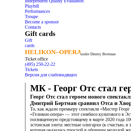
Independent Quality Evaluation
Playbill
Performances
Troupe
Become a sponsor
Contacts
Gift cards
Gift
cards
HELIKON–OPERA
HELIKON–OPERA
under Dmitry Bertman
Ticket office
(495) 250-22-22
Tickets
Версия для слабовидящих
МК - Георг Отс стал г
Георг Отс стал героем нового спектак
Дмитрий Бертман сравнил Отса и Хворо
То, как ждали премьеру спектакля «Мистер Георг
«Геликон-опера» — этот симбиоз культового в Эс
посвященную предстоящему в марте 2020 года 100
эстонская элита: местные олигархи (к счастью, в
которая оказалась простой в общении молодой ж