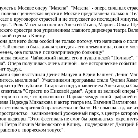
меть в Москве оперу "Мазепа". "Мазепа" - опера сильных страсте
полная сценическая версия в Москве представлена только в "Г
ает в круговорот страстей и не отпускает до последней минуты
еры". Роль Мазепы исполнил Алексей Исаев, Марии - Ольга Щег
кого оркестра под управлением главного дирижера театра Вале
льной сцены в Клину.
на для него была особой не только потому, что написана о полит
ье Чайковского была дикая трагедия - его племянница, совсем м
ременев, она попала в психиатрическую больницу".
иска сюжета. Чайковский нашел его в пушкинской "Полтаве". "К
. Опера получилась очень личной - все исторические события с
рит худрук.
мами ярко выступили Денис Мацуев и Юрий Башмет. Денис Мацу
имитесь, миллионы". Участниками программы стали Чулпан Хама
оркестр Республики Татарстан под управлением Александра Сл
спектакль "Страсти по Пиковой даме". Арии из великой оперы 
торию о том, что произошло в Париже между юной графиней и 
зда Надежда Михалкова и актер театра им. Евгения Вахтангова
естиваль зрителей практически не было. Не помешала даже измен
ространство - великолепный ухоженный парк, в центре которог
л свои шедевры."Этот фестиваль не смог бы развиваться, окрепну
ей Петра Ильича Чайковского в Клину, - подчеркивает Дмитрий Б
ранство в творческом тонусе".