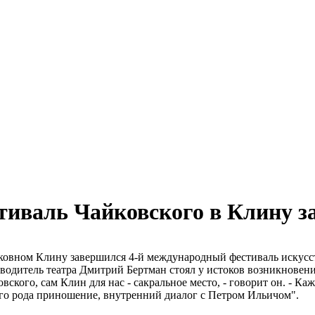
стиваль Чайковского в Клину 
ковном Клину завершился 4-й международный фестиваль искусст
оводитель театра Дмитрий Бертман стоял у истоков возникновени
кого, сам Клин для нас - сакральное место, - говорит он. - Каж
его рода приношение, внутренний диалог с Петром Ильичом".