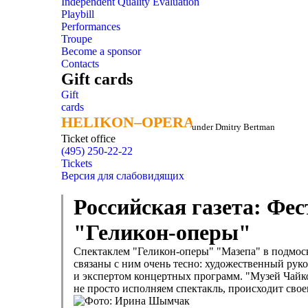
Independent Quality Evaluation
Playbill
Performances
Troupe
Become a sponsor
Contacts
Gift cards
Gift
cards
HELIKON–OPERA
HELIKON–OPERA
under Dmitry Bertman
Ticket office
(495) 250-22-22
Tickets
Версия для слабовидящих
Российская газета: Фе
"Геликон-оперы"
Спектаклем "Геликон-оперы" "Мазепа" в подмос
связаны с ним очень тесно: художественный рук
и экспертом концертных программ. "Музей Чайковс
не просто исполняем спектакль, происходит сво