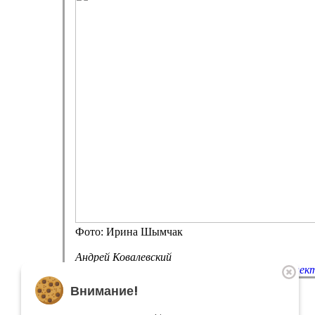
Фото: Ирина Шымчак
Андрей Ковалевский
Фестиваль Чайковского в Клину завершился спек
The theatre
Внимание!
Playbill
Performances