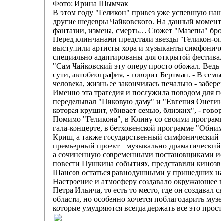
Фото: Ирина Шымчак
В этом году "Геликон" привез уже успевшую нашу
другие шедевры Чайковского. На данный момент 
фантазии, измена, смерть… Сюжет "Мазепы" брос
Перед клинчанами предстали звезды "Геликон-оп
выступили артисты хора и музыканты симфоничес
специально адаптированы для открытой фестива
"Сам Чайковский эту оперу просто обожал. Ведь о
сути, автобиография, - говорит Бертман. - В сем
человека, жизнь ее закончилась печально - забе
Именно эта трагедия и послужила поводом для по
переделывал "Пиковую даму" и "Евгения Онегина"
которая крушит, убивает семью, близких", - гово
Помимо "Геликона", в Клину со своими програм
гала-концерте, в бетховенской программе "Обн
Криш, а также государственный симфонический 
премьерный проект - музыкально-драматический 
а сочиненную современными постановщиками ис
повести Пушкина событиях, представили кинозве
Шансов остаться равнодушными у пришедших на ф
Настроение и атмосферу создавало окружающее п
Петра Ильича, то есть то место, где он создава
области, но особенно хочется поблагодарить муз
которые умудряются всегда держать все это прост