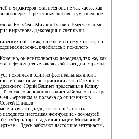
й и характеров, ставится она не так часто, как
еликон-опере". Преступная любовь, сумасшедшие
.
лова, Кочубея - Михаил Гужков. Вместе с ними
рия Кирьянова. Декорации и свет были
ических событиях, но еще и потому, что это, по
олоденькая девочка, влюбилась в пожилого
онечно, он все полностью переделал, так же, как
тали фоном для человеческой трагедии, страсти,
ев появился в один из фестивальных дней в
това и известный австрийский актер Иоханнес
адковского. Юрий Башмет представил в Клину
Чайковского исполнили солисты Большого театра,
Сен-Жерменом за полвека до описанных в
 Сергей Епишев.
чивая - то дождь, то солнце! - погода.
о находится настоящая жемчужина - дом-музей
ть без губернатора и администрации Московской
ертман. - Здесь работают настоящие энтузиасты,