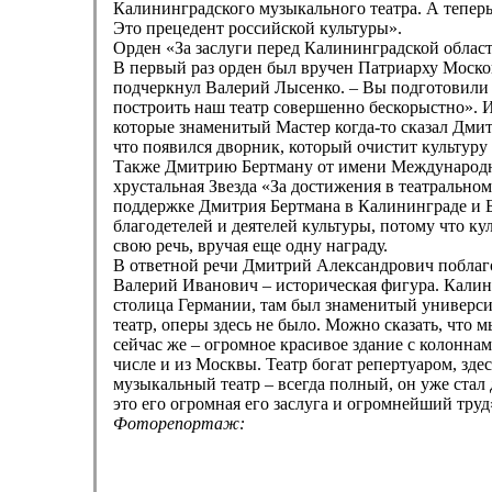
Калининградского музыкального театра. А теперь
Это прецедент российской культуры».
Орден «За заслуги перед Калининградской област
В первый раз орден был вручен Патриарху Моско
подчеркнул Валерий Лысенко. – Вы подготовили 
построить наш театр совершенно бескорыстно».
которые знаменитый Мастер когда-то сказал Дмит
что появился дворник, который очистит культуру 
Также Дмитрию Бертману от имени Международно
хрустальная Звезда «За достижения в театрально
поддержке Дмитрия Бертмана в Калининграде и Б
благодетелей и деятелей культуры, потому что ку
свою речь, вручая еще одну награду.
В ответной речи Дмитрий Александрович поблаго
Валерий Иванович – историческая фигура. Калин
столица Германии, там был знаменитый университ
театр, оперы здесь не было. Можно сказать, что 
сейчас же – огромное красивое здание с колонна
числе и из Москвы. Театр богат репертуаром, зд
музыкальный театр – всегда полный, он уже стал
это его огромная его заслуга и огромнейший труд
Фоторепортаж: