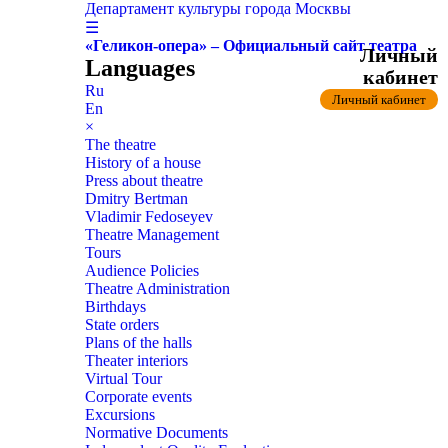
Департамент культуры города Москвы
☰
«Геликон-опера» – Официальный сайт театра
Личный
Languages
кабинет
Ru
Личный кабинет
En
×
The theatre
History of a house
Press about theatre
Dmitry Bertman
Vladimir Fedoseyev
Theatre Management
Tours
Audience Policies
Theatre Administration
Birthdays
State orders
Plans of the halls
Theater interiors
Virtual Tour
Corporate events
Excursions
Normative Documents