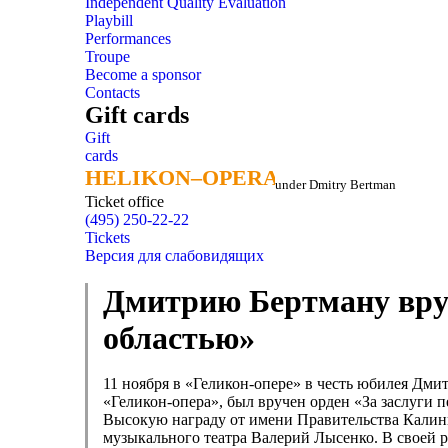
Independent Quality Evaluation
Playbill
Performances
Troupe
Become a sponsor
Contacts
Gift cards
Gift
cards
HELIKON–OPERA
HELIKON–OPERA
under Dmitry Bertman
Ticket office
(495) 250-22-22
Tickets
Версия для слабовидящих
Дмитрию Бертману вруч
областью»
11 ноября в «Геликон-опере» в честь юбилея Дм
«Геликон-опера», был вручен орден «За заслуги 
Высокую награду от имени Правительства Калин
музыкального театра Валерий Лысенко. В своей р