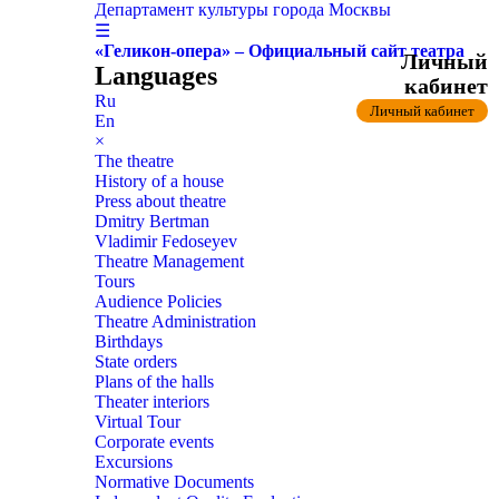
Департамент культуры города Москвы
☰
«Геликон-опера» – Официальный сайт театра
Личный
Languages
кабинет
Ru
Личный кабинет
En
×
The theatre
History of a house
Press about theatre
Dmitry Bertman
Vladimir Fedoseyev
Theatre Management
Tours
Audience Policies
Theatre Administration
Birthdays
State orders
Plans of the halls
Theater interiors
Virtual Tour
Corporate events
Excursions
Normative Documents