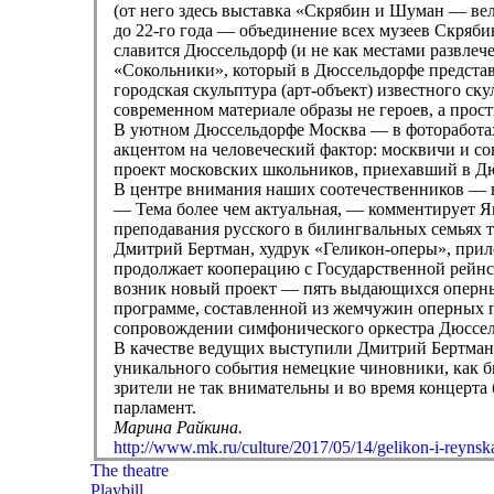
(от него здесь выставка «Скрябин и Шуман — ве
до 22-го года — объединение всех музеев Скряби
славится Дюссельдорф (и не как местами развлече
«Сокольники», который в Дюссельдорфе предста
городская скульптура (арт-объект) известного ск
современном материале образы не героев, а прос
В уютном Дюссельдорфе Москва — в фотоработах
акцентом на человеческий фактор: москвичи и с
проект московских школьников, приехавший в Д
В центре внимания наших соотечественников — в
— Тема более чем актуальная, — комментирует Я
преподавания русского в билингвальных семьях 
Дмитрий Бертман, худрук «Геликон-оперы», приле
продолжает кооперацию с Государственной рейнск
возник новый проект — пять выдающихся оперных
программе, составленной из жемчужин оперных п
сопровождении симфонического оркестра Дюссел
В качестве ведущих выступили Дмитрий Бертман и
уникального события немецкие чиновники, как б
зрители не так внимательны и во время концерта
парламент.
Марина Райкина.
http://www.mk.ru/culture/2017/05/14/gelikon-i-reynsk
The theatre
Playbill