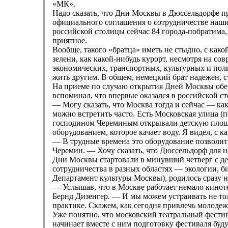
«МК».
Надо сказать, что Дни Москвы в Дюссельдорфе п
официального соглашения о сотрудничестве наши
российской столицы сейчас 84 города-побратима,
приятное.
Вообще, такого «братца» иметь не стыдно, с како
зелени, как какой-нибудь курорт, несмотря на с
экономических, транспортных, культурных и пол
жить другим. В общем, немецкий брат надежен, ст
На приеме по случаю открытия Дней Москвы обе
вспоминал, что впервые оказался в российской ст
— Могу сказать, что Москва тогда и сейчас — ка
можно встретить часто. Есть Московская улица (п
господином Череминым открывали детскую площа
оборудованием, которое качает воду. Я видел, с 
— В трудные времена это оборудование позволит
Черемин. — Хочу сказать, что Дюссельдорф для н
Дни Москвы стартовали в минувший четверг с де
сотрудничества в разных областях — экологии, би
Департамент культуры Москвы), родилось сразу 
— Услышав, что в Москве работает немало кинотеа
Бернд Дизенгер. — И мы можем устраивать не то
практике. Скажем, как сегодня привлечь молодеж
Уже понятно, что московский театральный фестив
начинает вместе с ним подготовку фестиваля бу