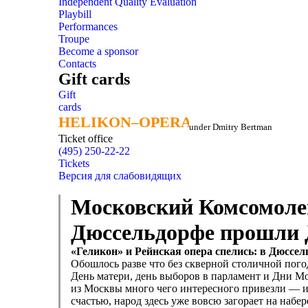
Independent Quality Evaluation
Playbill
Performances
Troupe
Become a sponsor
Contacts
Gift cards
Gift
cards
HELIKON–OPERA
HELIKON–OPERA
under Dmitry Bertman
Ticket office
(495) 250-22-22
Tickets
Версия для слабовидящих
Московский Комсомолец
Дюссельдорфе прошли
«Геликон» и Рейнская опера спелись: в Дюсс
Обошлось разве что без скверной столичной пог
День матери, день выборов в парламент и Дни М
из Москвы много чего интересного привезли — из
счастью, народ здесь уже вовсю загорает на набе