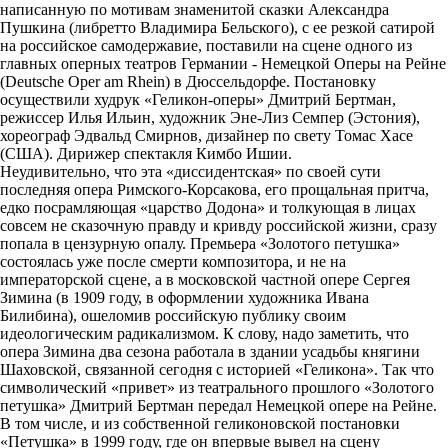
написанную по мотивам знаменитой сказки Александра
Пушкина (либретто Владимира Бельского), с ее резкой сатирой
на российское самодержавие, поставили на сцене одного из
главных оперных театров Германии - Немецкой Оперы на Рейне
(Deutsche Oper am Rhein) в Дюссельдорфе. Постановку
осуществили худрук «Геликон-оперы» Дмитрий Бертман,
режиссер Илья Ильин, художник Эне-Лиз Семпер (Эстония),
хореограф Эдвальд Смирнов, дизайнер по свету Томас Хасе
(США). Дирижер спектакля Кимбо Ишии.
Неудивительно, что эта «диссидентская» по своей сути
последняя опера Римского-Корсакова, его прощальная притча,
едко посрамляющая «царство Додона» и толкующая в лицах
совсем не сказочную правду и кривду российской жизни, сразу
попала в цензурную опалу. Премьера «Золотого петушка»
состоялась уже после смерти композитора, и не на
императорской сцене, а в московской частной опере Сергея
Зимина (в 1909 году, в оформлении художника Ивана
Билибина), ошеломив российскую публику своим
идеологическим радикализмом. К слову, надо заметить, что
опера Зимина два сезона работала в здании усадьбы княгини
Шаховской, связанной сегодня с историей «Геликона». Так что
символический «привет» из театрального прошлого «Золотого
петушка» Дмитрий Бертман передал Немецкой опере на Рейне.
В том числе, и из собственной геликоновской постановки
«Петушка» в 1999 году, где он впервые вывел на сцену