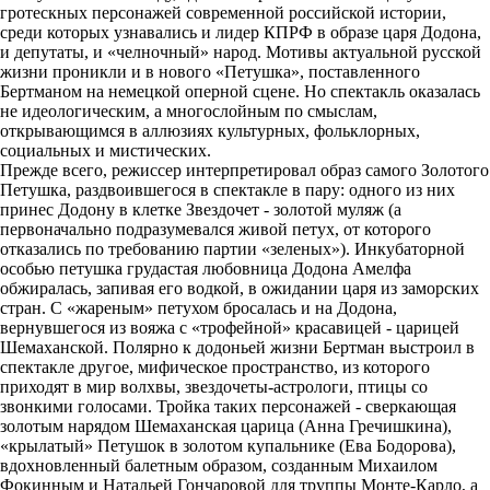
гротескных персонажей современной российской истории,
среди которых узнавались и лидер КПРФ в образе царя Додона,
и депутаты, и «челночный» народ. Мотивы актуальной русской
жизни проникли и в нового «Петушка», поставленного
Бертманом на немецкой оперной сцене. Но спектакль оказалась
не идеологическим, а многослойным по смыслам,
открывающимся в аллюзиях культурных, фольклорных,
социальных и мистических.
Прежде всего, режиссер интерпретировал образ самого Золотого
Петушка, раздвоившегося в спектакле в пару: одного из них
принес Додону в клетке Звездочет - золотой муляж (а
первоначально подразумевался живой петух, от которого
отказались по требованию партии «зеленых»). Инкубаторной
особью петушка грудастая любовница Додона Амелфа
обжиралась, запивая его водкой, в ожидании царя из заморских
стран. С «жареным» петухом бросалась и на Додона,
вернувшегося из вояжа с «трофейной» красавицей - царицей
Шемаханской. Полярно к додоньей жизни Бертман выстроил в
спектакле другое, мифическое пространство, из которого
приходят в мир волхвы, звездочеты-астрологи, птицы со
звонкими голосами. Тройка таких персонажей - сверкающая
золотым нарядом Шемаханская царица (Анна Гречишкина),
«крылатый» Петушок в золотом купальнике (Ева Бодорова),
вдохновленный балетным образом, созданным Михаилом
Фокинным и Натальей Гончаровой для труппы Монте-Карло, а