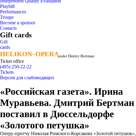
Independent Quality Evaluation
Playbill
Performances
Troupe
Become a sponsor
Contacts
Gift cards
Gift
cards
HELIKON–OPERA
HELIKON–OPERA
under Dmitry Bertman
Ticket office
(495) 250-22-22
Tickets
Версия для слабовидящих
«Российская газета». Ирина
Муравьева. Дмитрий Бертман
поставил в Дюссельдорфе
«Золотого петушка»
Оперу-притчу Николая Римского-Корсакова «Золотой петушок»,