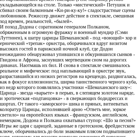
укладывающейся на столе. Только «мистический» Петушок и
сбивал своим балконным «Ки-ри-ку-ку!» сладострастные сцены
любовников. Режиссер движет действие в спектакле, смешивая
ход времен, реальностей, «былей».
И поход Додона с соратником генералом Полканом,
обряженным в огромную фуражку и военный мундир (Сэми
Луттинен), к шатру царицы Шемаханской - под «воющий» хор и
ернический «трепак» оркестра, оборачивался вдруг визитом
высоких гостей в парижский ночной клуб, где Додон
неожиданно обнаруживал упившихся и обкурившихся сынков -
Гвидона и Афрона, заснувших мертвецким сном на дорогих
диванах. Наотмашь их бил. И снова в спектакле смешивалось
реальное и мифическое: под наплывающий в оркестре звук,
разраставшийся из низких регистров на крещендо, раздвигалась,
как в фокусе иллюзиониста, ширма таинственного черного куба,
из недр которого появлялись участники «Шемаханского шоу»:
Царица - звезда «варьете» в перьях, в слепящем золотом наряде,
и эротическая «подтанцовка» - в сверкающих бодидрессах и
шортах. От такого «заморского» шика и пряных, витиеватых
колоратур Царицы, исполнявшей арию «Ответь мне, зоркое
светило» на европейских языках - французском, английском,
немецком, Додона и Полкана охватывал ступор: «Шо за песня?»
Игры же царя с царицей, заданные в гротескном, фрейдистском
ключе, оборачивались до боли знакомым плясом подвыпившего
царя, которому для ясности повязали сувенирный передник,