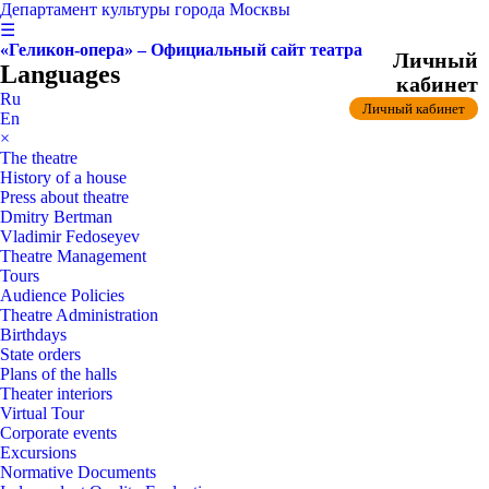
Департамент культуры города Москвы
☰
«Геликон-опера» – Официальный сайт театра
Личный
Languages
кабинет
Ru
Личный кабинет
En
×
The theatre
History of a house
Press about theatre
Dmitry Bertman
Vladimir Fedoseyev
Theatre Management
Tours
Audience Policies
Theatre Administration
Birthdays
State orders
Plans of the halls
Theater interiors
Virtual Tour
Corporate events
Excursions
Normative Documents