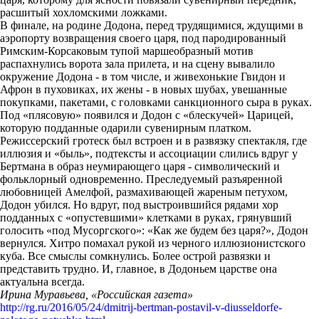
расшитый хохломскими ложками.
В финале, на родине Додона, перед трудящимися, ждущими в
аэропорту возвращения своего царя, под пародированный
Римским-Корсаковым тупой маршеобразный мотив
распахнулись ворота зала прилета, и на сцену вывалило
окружение Додона - в том числе, и живехонькие Гвидон и
Афрон в пуховиках, их жены - в новых шубах, увешанные
покупками, пакетами, с головками санкционного сыра в руках.
Под «плясовую» появился и Додон с «блескучей» Царицей,
которую подданные одарили сувенирным платком.
Режиссерский гротеск был встроен и в развязку спектакля, где
иллюзия и «быль», подтексты и ассоциации слились вдруг у
Бертмана в образ неумирающего царя - символический и
фольклорный одновременно. Преследуемый разъяренной
любовницей Амелфой, размахивающей жареным петухом,
Додон убился. Но вдруг, под выстроившийся рядами хор
подданных с «опустевшими» клетками в руках, грянувший
голосить «под Мусоргского»: «Как же будем без царя?», Додон
вернулся. Хитро помахал рукой из черного иллюзионистского
куба. Все смыслы сомкнулись. Более острой развязки и
представить трудно. И, главное, в Додоньем царстве она
актуальна всегда.
Ирина Муравьева, «Российская газета»
http://rg.ru/2016/05/24/dmitrij-bertman-postavil-v-diusseldorfe-