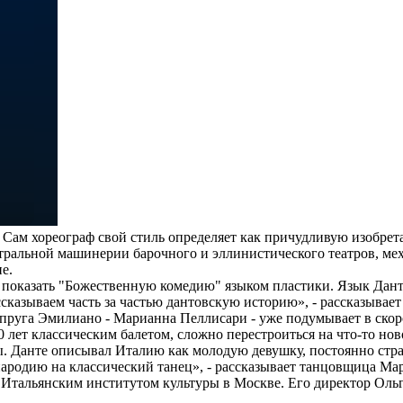
ам хореограф свой стиль определяет как причудливую изобретат
еатральной машинерии барочного и эллинистического театров, ме
е.
 и показать "Божественную комедию" языком пластики. Язык Дан
сказываем часть за частью дантовскую историю», - рассказывае
упруга Эмилиано - Марианна Пеллисари - уже подумывает в ско
 лет классическим балетом, сложно перестроиться на что-то нов
ы. Данте описывал Италию как молодую девушку, постоянно стр
ародию на классический танец», - рассказывает танцовщица Ма
с Итальянским институтом культуры в Москве. Его директор Ольг