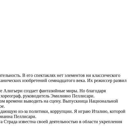
ельность. В его спектаклях нет элементов ни классического
ханических изобретений семнадцатого века. Их режиссер развил
те Алигьери создает фантазийные миры. Но благодаря
т хореограф, руководитель Эмилияно Пеллисари.
ром времени выводить на сцену. Выпускница Национальной
ое.
адающую из-за политики, коррупции. Я играю Италию, которой
рианна Пеллисари.
а Страда известна своей деятельностью в области укрепления