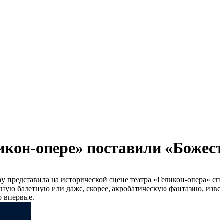
ликон-опере» поставили «Боже
y представила на исторической сцене театра «Геликон-опера» сп
ую балетную или даже, скорее, акробатическую фантазию, изве
о впервые.