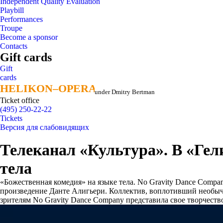
Independent Quality Evaluation
Playbill
Performances
Troupe
Become a sponsor
Contacts
Gift cards
Gift
cards
HELIKON–OPERA
HELIKON–OPERA
under Dmitry Bertman
Ticket office
(495) 250-22-22
Tickets
Версия для слабовидящих
Телеканал «Культура». В «Ге
тела
«Божественная комедия» на языке тела. No Gravity Dance Compan
произведение Данте Алигьери. Коллектив, воплотивший необычн
зрителям No Gravity Dance Company представила свое творчеств