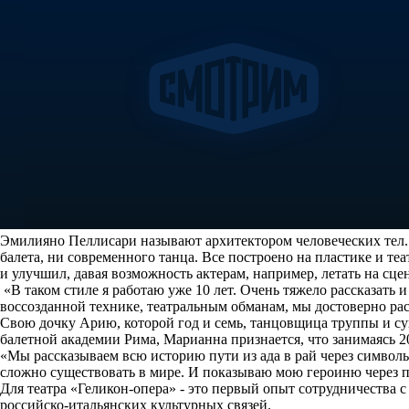
Эмилияно Пеллисари называют архитектором человеческих тел. С
балета, ни современного танца. Все построено на пластике и т
и улучшил, давая возможность актерам, например, летать на сцен
«В таком стиле я работаю уже 10 лет. Очень тяжело рассказать
воссозданной технике, театральным обманам, мы достоверно рас
Свою дочку Арию, которой год и семь, танцовщица труппы и с
балетной академии Рима, Марианна признается, что занимаясь 20
«Мы рассказываем всю историю пути из ада в рай через символ
сложно существовать в мире. И показываю мою героиню через п
Для театра «Геликон-опера» - это первый опыт сотрудничества 
российско-итальянских культурных связей.