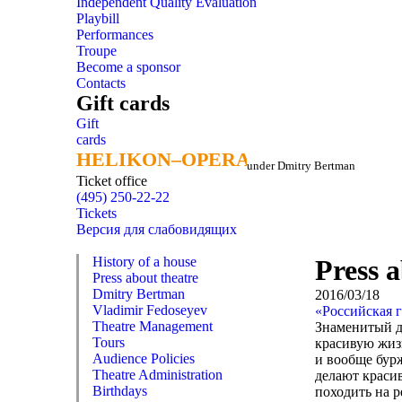
Independent Quality Evaluation
Playbill
Performances
Troupe
Become a sponsor
Contacts
Gift cards
Gift
cards
HELIKON–OPERA
HELIKON–OPERA
under Dmitry Bertman
Ticket office
(495) 250-22-22
Tickets
Версия для слабовидящих
History of a house
Press a
Press about theatre
Dmitry Bertman
2016/03/18
Vladimir Fedoseyev
«Российская 
Theatre Management
Знаменитый ди
Tours
красивую жиз
Audience Policies
и вообще бурж
Theatre Administration
делают красив
Birthdays
походить на р