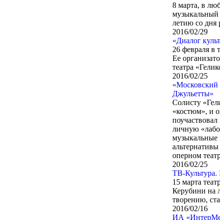
8 марта, в л
музыкальный 
летию со дня
2016/02/29
«Диалог куль
26 февраля в 
Ее организат
театра «Гелик
2016/02/25
«Московский 
Джульетты»
Солисту «Гел
«костюм», и 
поучаствовал 
личную «лабо
музыкальные 
альтернативы
оперном театр
2016/02/25
ТВ-Культура.
15 марта теа
Керубини на 
творению, ста
2016/02/16
ИА «ИнтерМед