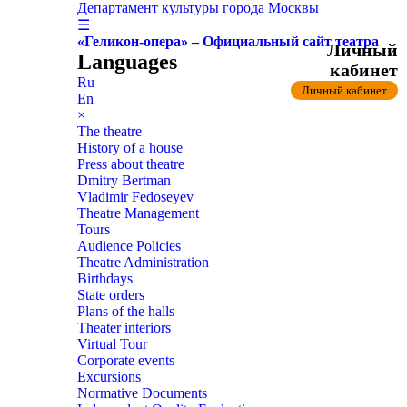
Департамент культуры города Москвы
☰
«Геликон-опера» – Официальный сайт театра
Личный
Languages
кабинет
Ru
Личный кабинет
En
×
The theatre
History of a house
Press about theatre
Dmitry Bertman
Vladimir Fedoseyev
Theatre Management
Tours
Audience Policies
Theatre Administration
Birthdays
State orders
Plans of the halls
Theater interiors
Virtual Tour
Corporate events
Excursions
Normative Documents