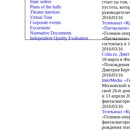
State orders
стоит на том,
Plans of the halls
пустота, кот
Theater interiors
руководителе
Virtual Tour
2016/03/16
Corporate events
Телеканал «К
Excursions
«Пигмалион»
Normative Documents
«Геликон-опер
Independent Quality Evaluation
«Пигмалион».
состоялась в 1
2016/03/16
Colta.ru. Дм
18 марта в Ф
«Похождения 
Дмитрия Берт
2016/03/16
InterMedia. «
Московский м
свой 26-й ден
и 13 апреля 2
фантасмагори
2016/03/16
Телеканал «К
«Геликон-опе
фантасмагорию
рождения теат