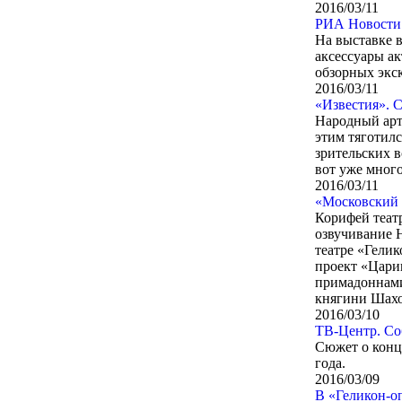
2016/03/11
РИА Новости.
На выставке 
аксессуары а
обзорных экс
2016/03/11
«Известия». 
Народный арт
этим тяготилс
зрительских в
вот уже много
2016/03/11
«Московский 
Корифей театр
озвучивание 
театре «Гелик
проект «Цари
примадоннами
княгини Шахо
2016/03/10
ТВ-Центр. Со
Сюжет о конц
года.
2016/03/09
В «Геликон-о