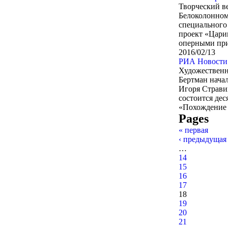
Творческий в
Белоколонном 
специального 
проект «Цариц
оперными при
2016/02/13
РИА Новости.
Художественн
Бертман нача
Игоря Стравин
состоится дес
«Похождение 
Pages
« первая
‹ предыдущая
…
14
15
16
17
18
19
20
21