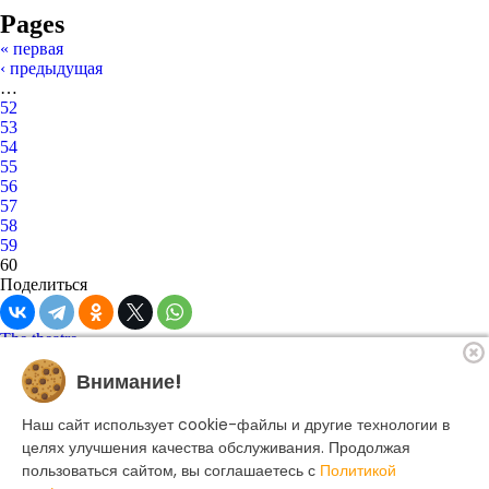
Pages
« первая
‹ предыдущая
…
52
53
54
55
56
57
58
59
60
Поделиться
The theatre
Playbill
Внимание!
Performances
Troupe
Become a sponsor
Наш сайт использует cookie-файлы и другие технологии в
Contacts
целях улучшения качества обслуживания. Продолжая
Ticket office
+7 495 250-22-22
пользоваться сайтом, вы соглашаетесь с
Политикой
Search form