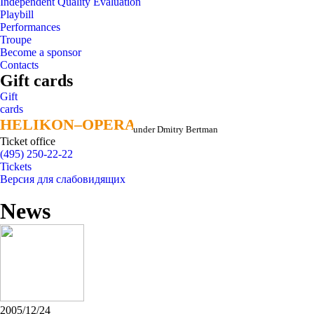
Independent Quality Evaluation
Playbill
Performances
Troupe
Become a sponsor
Contacts
Gift cards
Gift
cards
HELIKON–OPERA
HELIKON–OPERA
under Dmitry Bertman
Ticket office
(495) 250-22-22
Tickets
Версия для слабовидящих
News
2005/12/24