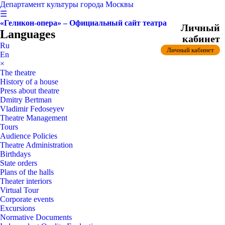
Департамент культуры города Москвы
☰
«Геликон-опера» – Официальный сайт театра
Личный
Languages
кабинет
Ru
Личный кабинет
En
×
The theatre
History of a house
Press about theatre
Dmitry Bertman
Vladimir Fedoseyev
Theatre Management
Tours
Audience Policies
Theatre Administration
Birthdays
State orders
Plans of the halls
Theater interiors
Virtual Tour
Corporate events
Excursions
Normative Documents