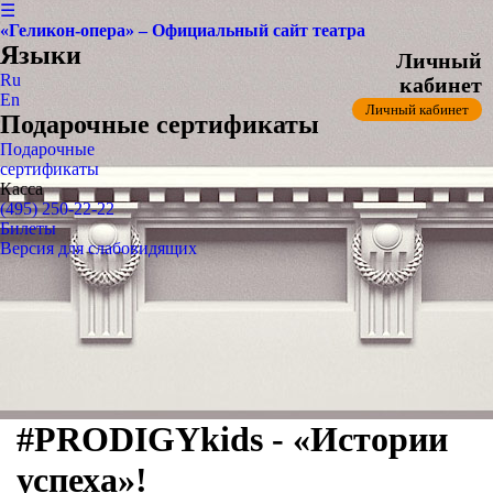
☰
«Геликон-опера» – Официальный сайт театра
Языки
Личный
Ru
кабинет
En
Личный кабинет
Подарочные сертификаты
Подарочные
сертификаты
Касса
(495) 250-22-22
Билеты
Версия для слабовидящих
#PRODIGYkids - «Истории
успеха»!