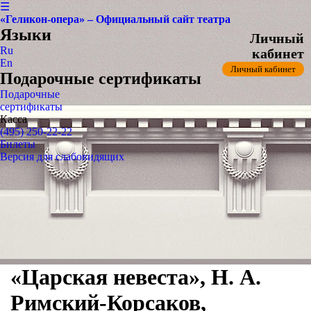
☰
«Геликон-опера» – Официальный сайт театра
Языки
Личный
Ru
кабинет
En
Личный кабинет
Подарочные сертификаты
Подарочные
сертификаты
Касса
(495) 250-22-22
Билеты
Версия для слабовидящих
«Царская невеста», Н. А.
Римский-Корсаков,