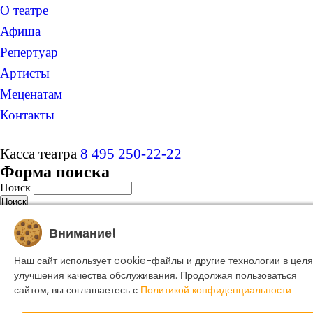
О театре
Афиша
Репертуар
Артисты
Меценатам
Контакты
Касса театра
8 495 250-22-22
Форма поиска
Поиск
© 2025 Музыкальный театр Геликон-опера.
Внимание!
Политика конфиденциальности
Создание сайта -
Dillix Media
Наш сайт использует cookie-файлы и другие технологии в целя
улучшения качества обслуживания. Продолжая пользоваться
сайтом, вы соглашаетесь с
Политикой конфиденциальности