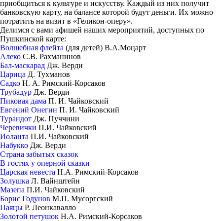
приобщиться к культуре и искусству. Каждый из них получит
банковскую карту, на балансе которой будут деньги. Их можно
потратить на визит в «Геликон-оперу».
Делимся с вами афишей наших мероприятий, доступных по
Пушкинской карте:
Волшебная флейта
(для детей) В.А.Моцарт
Алеко
С.В. Рахманинов
Бал-маскарад
Дж. Верди
Царица
Д. Тухманов
Садко
Н. А. Римский-Корсаков
Трубадур
Дж. Верди
Пиковая дама
П. И. Чайковский
Евгений Онегин
П. И. Чайковский
Турандот
Дж. Пуччини
Черевички
П.И. Чайковский
Иоланта
П.И. Чайковский
Набукко
Дж. Верди
Страна забытых сказок
В гостях у оперной сказки
Царская невеста
Н.А. Римский-Корсаков
Золушка
Л. Вайнштейн
Мазепа
П.И. Чайковский
Борис Годунов
М.П. Мусоргский
Паяцы
Р. Леонкавалло
Золотой петушок
Н.А. Римский-Корсаков