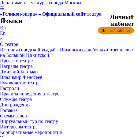
Департамент культуры города Москвы
☰
«Геликон-опера» – Официальный сайт театра
Личный
Языки
кабинет
Ru
Личный кабинет
En
×
О театре
История городской усадьбы Шаховских-Глебовых-Стрешневых
на Большой Никитской
Пресса о театре
Награды театра
Дмитрий Бертман
Владимир Федосеев
Руководство театра
Гастроли
Правила поведения в театре
Службы театра
Дни рождения
Госзаказ
Схемы залов
Виртуальный тур по театру
Интерьеры театра
Корпоративные мероприятия