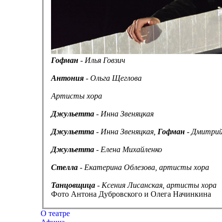
Гофман
- Илья Говзич
Антония
- Ольга Щеглова
Артисты хора
Джульетта
- Инна Звеняцкая
Джульетта
- Инна Звеняцкая,
Гофман
- Дмитри
Джульетта
- Елена Михайленко
Стелла
- Екатерина Облезова, артисты хора
Танцовщица
- Ксения Лисанская, артисты хора
Фото Антона Дубровского и Олега Начинкина
О театре