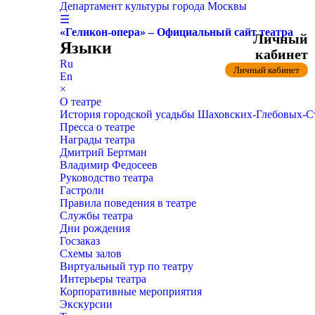
Департамент культуры города Москвы
☰
«Геликон-опера» – Официальный сайт театра
Личный
Языки
кабинет
Ru
Личный кабинет
En
×
О театре
История городской усадьбы Шаховских-Глебовых-
Пресса о театре
Награды театра
Дмитрий Бертман
Владимир Федосеев
Руководство театра
Гастроли
Правила поведения в театре
Службы театра
Дни рождения
Госзаказ
Схемы залов
Виртуальный тур по театру
Интерьеры театра
Корпоративные мероприятия
Экскурсии