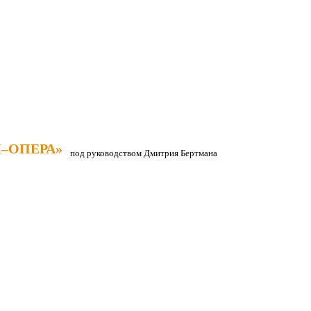
–ОПЕРА»
–ОПЕРА»
под руководством Дмитрия Бертмана