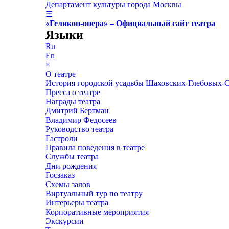
Департамент культуры города Москвы
☰
«Геликон-опера» – Официальный сайт театра
Языки
Ru
En
×
О театре
История городской усадьбы Шаховских-Глебовых-
Пресса о театре
Награды театра
Дмитрий Бертман
Владимир Федосеев
Руководство театра
Гастроли
Правила поведения в театре
Службы театра
Дни рождения
Госзаказ
Схемы залов
Виртуальный тур по театру
Интерьеры театра
Корпоративные мероприятия
Экскурсии