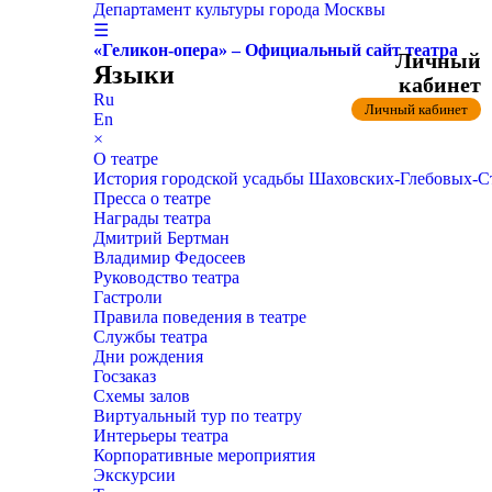
Департамент культуры города Москвы
☰
«Геликон-опера» – Официальный сайт театра
Личный
Языки
кабинет
Ru
Личный кабинет
En
×
О театре
История городской усадьбы Шаховских-Глебовых-
Пресса о театре
Награды театра
Дмитрий Бертман
Владимир Федосеев
Руководство театра
Гастроли
Правила поведения в театре
Службы театра
Дни рождения
Госзаказ
Схемы залов
Виртуальный тур по театру
Интерьеры театра
Корпоративные мероприятия
Экскурсии