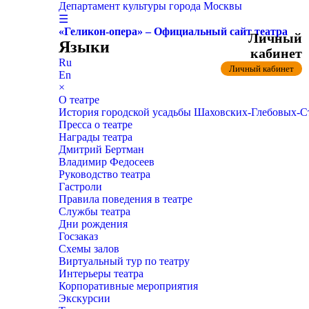
Департамент культуры города Москвы
☰
«Геликон-опера» – Официальный сайт театра
Личный
Языки
кабинет
Ru
Личный кабинет
En
×
О театре
История городской усадьбы Шаховских-Глебовых-
Пресса о театре
Награды театра
Дмитрий Бертман
Владимир Федосеев
Руководство театра
Гастроли
Правила поведения в театре
Службы театра
Дни рождения
Госзаказ
Схемы залов
Виртуальный тур по театру
Интерьеры театра
Корпоративные мероприятия
Экскурсии