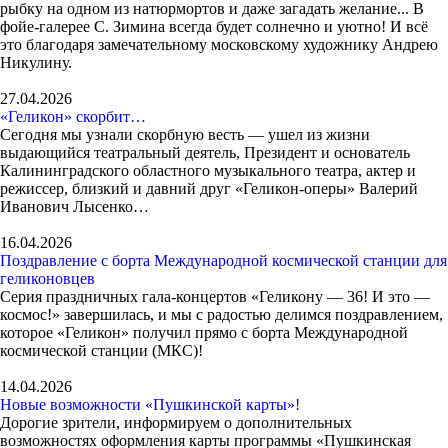
рыбку на одном из натюрмортов и даже загадать желание... В
фойе-галерее С. Зимина всегда будет солнечно и уютно! И всё
это благодаря замечательному московскому художнику Андрею
Никулину.
27.04.2026
«Геликон» скорбит…
Сегодня мы узнали скорбную весть — ушел из жизни
выдающийся театральный деятель, Президент и основатель
Калининградского областного музыкального театра, актер и
режиссер, близкий и давний друг «Геликон-оперы» Валерий
Иванович Лысенко…
16.04.2026
Поздравление с борта Международной космической станции для
геликоновцев
Серия праздничных гала-концертов «Геликону — 36! И это —
космос!» завершилась, и мы с радостью делимся поздравлением,
которое «Геликон» получил прямо с борта Международной
космической станции (МКС)!
14.04.2026
Новые возможности «Пушкинской карты»!
Дорогие зрители, информируем о дополнительных
возможностях оформления карты программы «Пушкинская