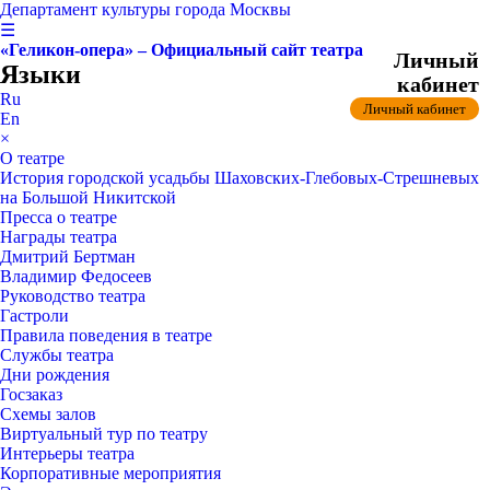
Департамент культуры города Москвы
☰
«Геликон-опера» – Официальный сайт театра
Личный
Языки
кабинет
Ru
Личный кабинет
En
×
О театре
История городской усадьбы Шаховских-Глебовых-Стрешневых
на Большой Никитской
Пресса о театре
Награды театра
Дмитрий Бертман
Владимир Федосеев
Руководство театра
Гастроли
Правила поведения в театре
Службы театра
Дни рождения
Госзаказ
Схемы залов
Виртуальный тур по театру
Интерьеры театра
Корпоративные мероприятия