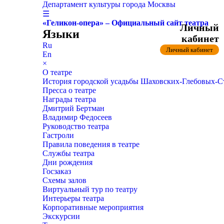
Департамент культуры города Москвы
☰
«Геликон-опера» – Официальный сайт театра
Личный
Языки
кабинет
Ru
Личный кабинет
En
×
О театре
История городской усадьбы Шаховских-Глебовых-
Пресса о театре
Награды театра
Дмитрий Бертман
Владимир Федосеев
Руководство театра
Гастроли
Правила поведения в театре
Службы театра
Дни рождения
Госзаказ
Схемы залов
Виртуальный тур по театру
Интерьеры театра
Корпоративные мероприятия
Экскурсии