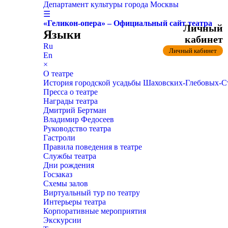
Департамент культуры города Москвы
☰
«Геликон-опера» – Официальный сайт театра
Личный
Языки
кабинет
Ru
Личный кабинет
En
×
О театре
История городской усадьбы Шаховских-Глебовых-
Пресса о театре
Награды театра
Дмитрий Бертман
Владимир Федосеев
Руководство театра
Гастроли
Правила поведения в театре
Службы театра
Дни рождения
Госзаказ
Схемы залов
Виртуальный тур по театру
Интерьеры театра
Корпоративные мероприятия
Экскурсии